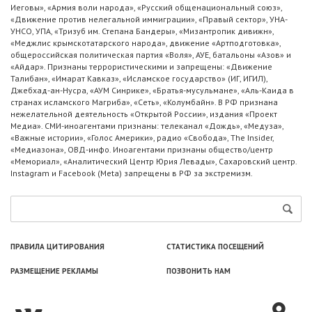
Иеговы», «Армия воли народа», «Русский общенациональный союз»,
«Движение против нелегальной иммиграции», «Правый сектор», УНА-
УНСО, УПА, «Тризуб им. Степана Бандеры», «Мизантропик дивижн»,
«Меджлис крымскотатарского народа», движение «Артподготовка»,
общероссийская политическая партия «Воля», АУЕ, батальоны «Азов» и
«Айдар». Признаны террористическими и запрещены: «Движение
Талибан», «Имарат Кавказ», «Исламское государство» (ИГ, ИГИЛ),
Джебхад-ан-Нусра, «АУМ Синрике», «Братья-мусульмане», «Аль-Каида в
странах исламского Магриба», «Сеть», «Колумбайн». В РФ признана
нежелательной деятельность «Открытой России», издания «Проект
Медиа». СМИ-иноагентами признаны: телеканал «Дождь», «Медуза»,
«Важные истории», «Голос Америки», радио «Свобода», The Insider,
«Медиазона», ОВД-инфо. Иноагентами признаны общество/центр
«Мемориал», «Аналитический Центр Юрия Левады», Сахаровский центр.
Instagram и Facebook (Metа) запрещены в РФ за экстремизм.
ПРАВИЛА ЦИТИРОВАНИЯ
СТАТИСТИКА ПОСЕЩЕНИЙ
РАЗМЕЩЕНИЕ РЕКЛАМЫ
ПОЗВОНИТЬ НАМ