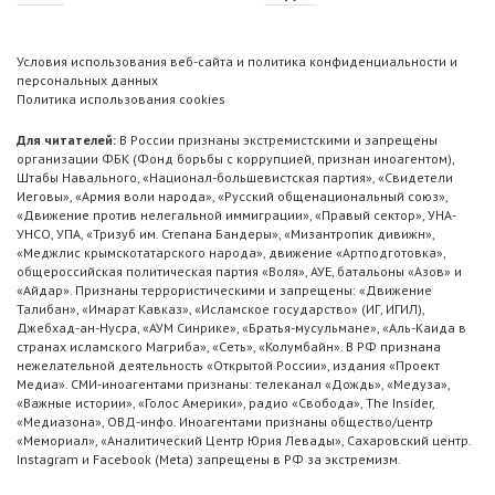
Условия использования веб-сайта и политика конфиденциальности и
персональных данных
Политика использования cookies
Для читателей:
В России признаны экстремистскими и запрещены
организации ФБК (Фонд борьбы с коррупцией, признан иноагентом),
Штабы Навального, «Национал-большевистская партия», «Свидетели
Иеговы», «Армия воли народа», «Русский общенациональный союз»,
«Движение против нелегальной иммиграции», «Правый сектор», УНА-
УНСО, УПА, «Тризуб им. Степана Бандеры», «Мизантропик дивижн»,
«Меджлис крымскотатарского народа», движение «Артподготовка»,
общероссийская политическая партия «Воля», АУЕ, батальоны «Азов» и
«Айдар». Признаны террористическими и запрещены: «Движение
Талибан», «Имарат Кавказ», «Исламское государство» (ИГ, ИГИЛ),
Джебхад-ан-Нусра, «АУМ Синрике», «Братья-мусульмане», «Аль-Каида в
странах исламского Магриба», «Сеть», «Колумбайн». В РФ признана
нежелательной деятельность «Открытой России», издания «Проект
Медиа». СМИ-иноагентами признаны: телеканал «Дождь», «Медуза»,
«Важные истории», «Голос Америки», радио «Свобода», The Insider,
«Медиазона», ОВД-инфо. Иноагентами признаны общество/центр
«Мемориал», «Аналитический Центр Юрия Левады», Сахаровский центр.
Instagram и Facebook (Metа) запрещены в РФ за экстремизм.