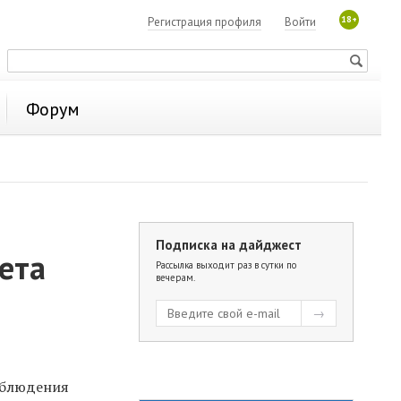
18+
Регистрация профиля
Войти
Форум
Подписка на дайджест
ета
Рассылка выходит раз в сутки по
вечерам.
облюдения