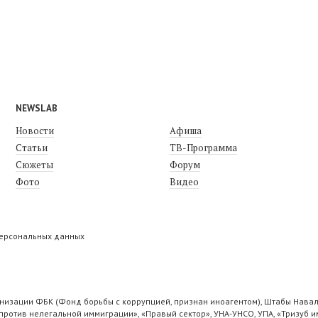
NEWSLAB
Новости
Афиша
Статьи
ТВ-Программа
Сюжеты
Форум
Фото
Видео
персональных данных
низации ФБК (Фонд борьбы с коррупцией, признан иноагентом), Штабы Навал
ротив нелегальной иммиграции», «Правый сектор», УНА-УНСО, УПА, «Тризуб и