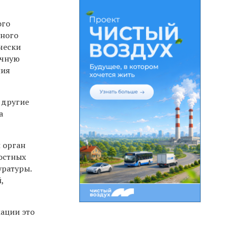
ого
нного
чески
очную
ния
 другие
а
 орган
остных
уратуры.
,
ации это