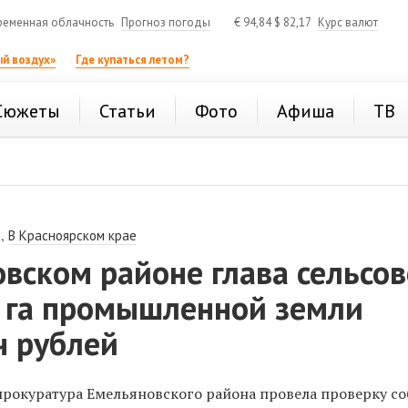
ременная облачность
Прогноз погоды
€
94,84
$
82,17
Курс валют
й воздух»
Где купаться летом?
Сюжеты
Статьи
Фото
Афиша
ТВ
,
В Красноярском крае
вском районе глава сельсов
5 га промышленной земли
ч рублей
прокуратура Емельяновского района провела проверку с