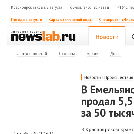
Красноярский край, 8 августа
обновлено: час назад
+16°C
пе
Погода в августе
Карта отключений воды
Спецпроект «Чисты
Новости
Лента новостей
Сюжеты
Архив
Досье
/
Новости
Происшествия
В Емельяно
продал 5,
за 50 тыся
В Красноярском крае 
4 октября 2021 16:11