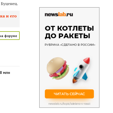
 Буценец.
ка и его
на форуме
28 млн