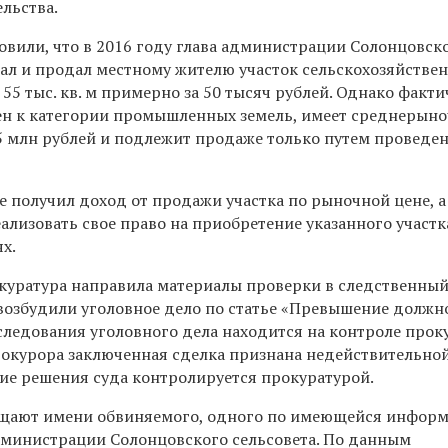
льства.
овили, что в 2016 году глава администрации Солонцовск
ал и продал местному жителю участок сельскохозяйстве
5 тыс. кв. м примерно за 50 тысяч рублей. Однако факти
ен к категории промышленных земель, имеет среднерын
,5 млн рублей и подлежит продаже только путем проведе
е получил доход от продажи участка по рыночной цене, а
ализовать свое право на приобретение указанного участк
х.
куратура направила материалы проверки в следственный
возбудили уголовное дело по статье «Превышение должн
следования уголовного дела находится на контроле прок
прокурора заключенная сделка признана недействительной
ие решения суда контролируется прокуратурой.
бщают имени обвиняемого, одного по имеющейся информ
министрации Солонцовского сельсовета. По данным