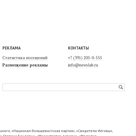
РЕКЛАМА
КОНТАКТЫ
Статистика посещений
+7 (391) 205-0-555
Размещение рекламы
info@newslab.ru
ьного, «Национал-большевистская партия», «Свидетели Иеговы»,
м. Степана Бандеры», «Мизантропик дивижн», «Меджлис