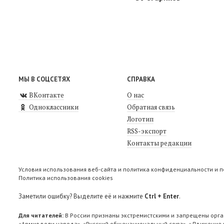
МЫ В СОЦСЕТЯХ
СПРАВКА
ВКонтакте
О нас
Одноклассники
Обратная связь
Логотип
RSS-экспорт
Контакты редакции
Условия использования веб-сайта и политика конфиденциальности и 
Политика использования cookies
Заметили ошибку? Выделите её и нажмите
Ctrl + Enter
.
Для читателей:
В России признаны экстремистскими и запрещены орга
«Армия воли народа», «Русский общенациональный союз», «Движение п