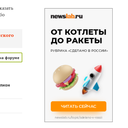
казать
бо
нского
на форуме
ллион