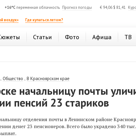
+16°C
переменная облачность
Прогноз погоды
€
94,06
$
81,41
Кур
й воздух»
Где купаться летом?
Сюжеты
Статьи
Фото
Афиша
ТВ
,
,
Общество
В Красноярском крае
рске начальницу почты улич
ии пенсий 23 стариков
альницу отделения почты в Ленинском районе Краснояр
нии денег 23 пенсионеров. Всего было украдено 340 тыс.
выплат.