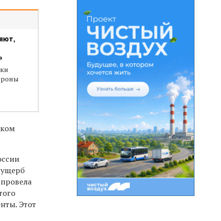
яют,
»
аки
тороны
иком
оссии
 ущерб
 провела
того
нты. Этот