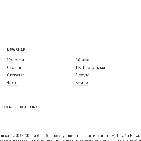
NEWSLAB
Новости
Афиша
Статьи
ТВ-Программа
Сюжеты
Форум
Фото
Видео
персональных данных
низации ФБК (Фонд борьбы с коррупцией, признан иноагентом), Штабы Навал
ротив нелегальной иммиграции», «Правый сектор», УНА-УНСО, УПА, «Тризуб и