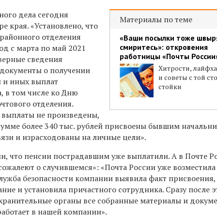
ного дела сегодня
Материалы по теме
е края. «Установлено, что
районного отделения
«Ваши посылки тоже швыр
смиритесь»: откровения
од с марта по май 2021
работницы «Почты России
верные сведения
Хитрости, лайфх
 документы о получении
и советы с той с
 и иных выплат
стойки
, в том числе ко Дню
очтового отделения.
 выплаты не произведены,
сумме более 340 тыс. рублей присвоены бывшим начальн
язи и израсходованы на личные цели».
и, что пенсии пострадавшим уже выплатили. А в Почте Р
сожалеют о случившемся»: «
Почта России уже возместила
лужба безопасности компании выявила факт присвоения,
ние и установила причастного сотрудника. Сразу после э
хранительные органы все собранные материалы и докуме
работает в нашей компании».