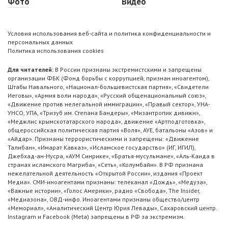
Фото
Видео
Условия использования веб-сайта и политика конфиденциальности и
персональных данных
Политика использования cookies
Для читателей:
В России признаны экстремистскими и запрещены
организации ФБК (Фонд борьбы с коррупцией, признан иноагентом),
Штабы Навального, «Национал-большевистская партия», «Свидетели
Иеговы», «Армия воли народа», «Русский общенациональный союз»,
«Движение против нелегальной иммиграции», «Правый сектор», УНА-
УНСО, УПА, «Тризуб им. Степана Бандеры», «Мизантропик дивижн»,
«Меджлис крымскотатарского народа», движение «Артподготовка»,
общероссийская политическая партия «Воля», АУЕ, батальоны «Азов» и
«Айдар». Признаны террористическими и запрещены: «Движение
Талибан», «Имарат Кавказ», «Исламское государство» (ИГ, ИГИЛ),
Джебхад-ан-Нусра, «АУМ Синрике», «Братья-мусульмане», «Аль-Каида в
странах исламского Магриба», «Сеть», «Колумбайн». В РФ признана
нежелательной деятельность «Открытой России», издания «Проект
Медиа». СМИ-иноагентами признаны: телеканал «Дождь», «Медуза»,
«Важные истории», «Голос Америки», радио «Свобода», The Insider,
«Медиазона», ОВД-инфо. Иноагентами признаны общество/центр
«Мемориал», «Аналитический Центр Юрия Левады», Сахаровский центр.
Instagram и Facebook (Metа) запрещены в РФ за экстремизм.