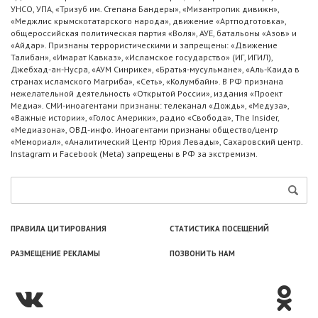
УНСО, УПА, «Тризуб им. Степана Бандеры», «Мизантропик дивижн»,
«Меджлис крымскотатарского народа», движение «Артподготовка»,
общероссийская политическая партия «Воля», АУЕ, батальоны «Азов» и
«Айдар». Признаны террористическими и запрещены: «Движение
Талибан», «Имарат Кавказ», «Исламское государство» (ИГ, ИГИЛ),
Джебхад-ан-Нусра, «АУМ Синрике», «Братья-мусульмане», «Аль-Каида в
странах исламского Магриба», «Сеть», «Колумбайн». В РФ признана
нежелательной деятельность «Открытой России», издания «Проект
Медиа». СМИ-иноагентами признаны: телеканал «Дождь», «Медуза»,
«Важные истории», «Голос Америки», радио «Свобода», The Insider,
«Медиазона», ОВД-инфо. Иноагентами признаны общество/центр
«Мемориал», «Аналитический Центр Юрия Левады», Сахаровский центр.
Instagram и Facebook (Metа) запрещены в РФ за экстремизм.
ПРАВИЛА ЦИТИРОВАНИЯ
СТАТИСТИКА ПОСЕЩЕНИЙ
РАЗМЕЩЕНИЕ РЕКЛАМЫ
ПОЗВОНИТЬ НАМ