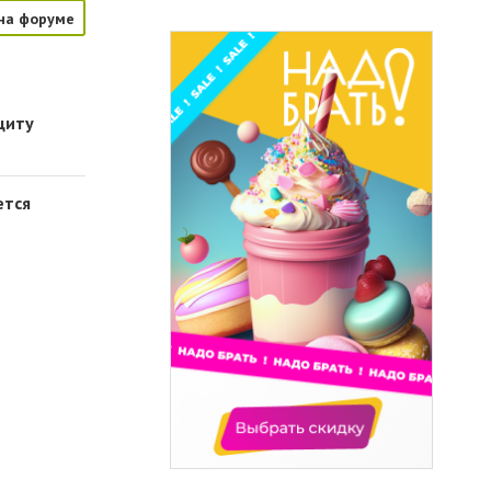
на форуме
щиту
ется