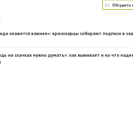
81
Обсудить 
:
рода окажется важнее»: красноярцы собирают подписи в за
едь на скачках нужно думать»: как выживает и на что наде
м