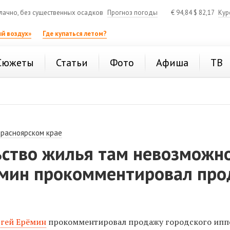
ачно, без существенных осадков
Прогноз погоды
€
94,84
$
82,17
Кур
й воздух»
Где купаться летом?
Сюжеты
Статьи
Фото
Афиша
ТВ
Красноярском крае
ьство жилья там невозможно
ёмин прокомментировал пр
а
ргей Ерёмин
прокомментировал продажу городского ипп