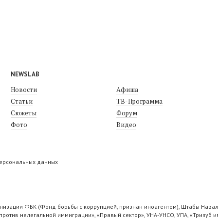
NEWSLAB
Новости
Афиша
Статьи
ТВ-Программа
Сюжеты
Форум
Фото
Видео
персональных данных
низации ФБК (Фонд борьбы с коррупцией, признан иноагентом), Штабы Навал
ротив нелегальной иммиграции», «Правый сектор», УНА-УНСО, УПА, «Тризуб и