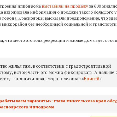
 строения ипподрома
выставили на продажу
за 600 милли
да взволновала информация о продаже такого большого у
е города. Красноярцы высказали предположение, что зде
 микрорайон без необходимой социальной и транспортн
, что место это зона рекреации и жилые дома здесь точ
тво жилья там, в соответствии с градостроительной
тому, в этой части это можно фиксировать. А дальше
сти», — процитировал мэра телеканал «
Енисей
».
рабатываем варианты»: глава минсельхоза края обс
расноярского ипподрома