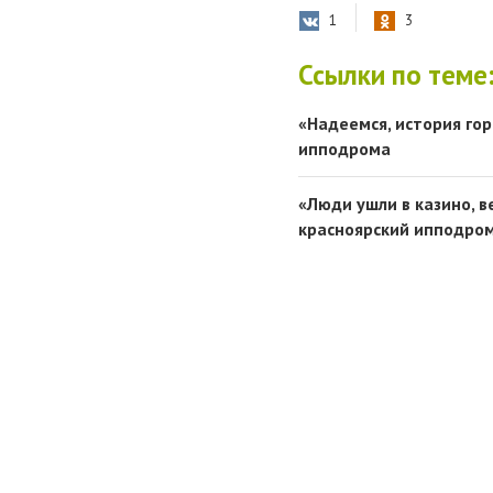
1
3
Ссылки по теме
«Надеемся, история го
ипподрома
«Люди ушли в казино, в
красноярский ипподро