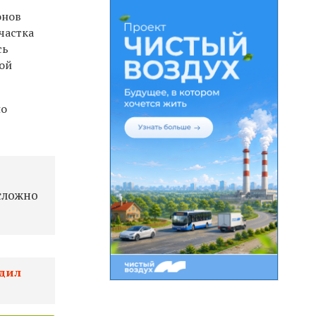
онов
частка
сь
ой
но
 сложно
удил