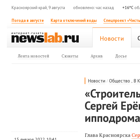
Красноярский край, 9 августа
обновлено: час назад
+16°C
обл
Погода в августе
Карта отключений воды
Спецпроект «Чисты
Новости
Лента новостей
Сюжеты
Архив
Досье
/
,
Новости
Общество
В 
«Строител
Сергей Ер
ипподром
Глава Красноярска
Се
15 января 2022 10:41