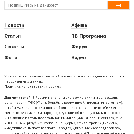
Новости
Афиша
Статьи
ТВ-Программа
Сюжеты
Форум
Фото
Видео
Условия использования веб-сайта и политика конфиденциальности и
персональных данных
Политика использования cookies
Для читателей:
В России признаны экстремистскими и запрещены
организации ФБК (Фонд борьбы с коррупцией, признан иноагентом),
Штабы Навального, «Национал-большевистская партия», «Свидетели
Иеговы», «Армия воли народа», «Русский общенациональный союз»,
«Движение против нелегальной иммиграции», «Правый сектор», УНА-
УНСО, УПА, «Тризуб им. Степана Бандеры», «Мизантропик дивижн»,
«Меджлис крымскотатарского народа», движение «Артподготовка»,
общероссийская политическая партия «Воля», АУЕ, батальоны «Азов» и