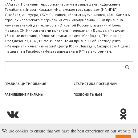
«Айдар». Признаны террористическими и запрещены: «Движение
Талибан», «Имарат Кавказ», «Исламское государство» (ИГ, ИГИЛ),
Джебхад-ан-Нусра, «АУМ Синрике», «Братья-мусульмане», «Аль-Каида в
странах исламского Магриба», «Сеть», «Колумбайн». В РФ признана
нежелательной деятельность «Открытой России», издания «Проект
Медиа». СМИ-иноагентами признаны: телеканал «Дождь», «Медуза»,
«Важные истории», «Голос Америки», радио «Свобода», The Insider,
«Медиазона», ОВД-инфо. Иноагентами признаны общество/центр
«Мемориал», «Аналитический Центр Юрия Левады», Сахаровский центр.
Instagram и Facebook (Metа) запрещены в РФ за экстремизм.
ПРАВИЛА ЦИТИРОВАНИЯ
СТАТИСТИКА ПОСЕЩЕНИЙ
РАЗМЕЩЕНИЕ РЕКЛАМЫ
ПОЗВОНИТЬ НАМ
We use cookies to ensure that you have the best experience on our website. If
© ООО «Лаборатория Новоcтей», 2003—2026.