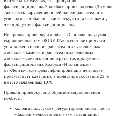
в отдельных случаях, т.е. продукция
фальсифицирована. В колбасе производства «Дымов»
также есть нарушения: в ней нашли растительные
углеводные добавки — клетчатку, что также значит,
что продукция фальсифицирована.
Не прошла проверку и к
олбаса «Свиная» полусухая
сырокопченая т/м «BONVIDA»: в с
оставе продукта
установлено наличие растительных углеводных
добавок — камеди и растительных белковых
добавок — соевого концентрата, т.е. продукция
фальсифицирована. Колбаса «Итальянская»
от «Ленты» тоже фальсифицирована: в ней также
присутствует клетчатка, а доля жира составила 23 %
вместо заявленных 10 %.
Прошли проверку пять образцов сырокопченой
колбасы:
Колбаса полусухая с регуляторами кислотности
«Салями мелкозерненая» т/м «Останкино»