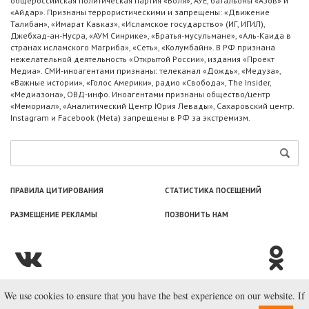
общероссийская политическая партия «Воля», АУЕ, батальоны «Азов» и
«Айдар». Признаны террористическими и запрещены: «Движение
Талибан», «Имарат Кавказ», «Исламское государство» (ИГ, ИГИЛ),
Джебхад-ан-Нусра, «АУМ Синрике», «Братья-мусульмане», «Аль-Каида в
странах исламского Магриба», «Сеть», «Колумбайн». В РФ признана
нежелательной деятельность «Открытой России», издания «Проект
Медиа». СМИ-иноагентами признаны: телеканал «Дождь», «Медуза»,
«Важные истории», «Голос Америки», радио «Свобода», The Insider,
«Медиазона», ОВД-инфо. Иноагентами признаны общество/центр
«Мемориал», «Аналитический Центр Юрия Левады», Сахаровский центр.
Instagram и Facebook (Metа) запрещены в РФ за экстремизм.
ПРАВИЛА ЦИТИРОВАНИЯ
СТАТИСТИКА ПОСЕЩЕНИЙ
РАЗМЕЩЕНИЕ РЕКЛАМЫ
ПОЗВОНИТЬ НАМ
We use cookies to ensure that you have the best experience on our website. If
© ООО «Лаборатория Новоcтей», 2003—2026.