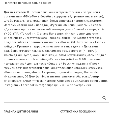
Политика использования cookies
Для читателей:
В России признаны экстремистскими и запрещены
организации ФБК (Фонд борьбы с коррупцией, признан иноагентом),
Штабы Навального, «Национал-большевистская партия», «Свидетели
Иеговы», «Армия воли народа», «Русский общенациональный союз»,
«Движение против нелегальной иммиграции», «Правый сектор», УНА-
УНСО, УПА, «Тризуб им. Степана Бандеры», «Мизантропик дивижн»,
«Меджлис крымскотатарского народа», движение «Артподготовка»,
общероссийская политическая партия «Воля», АУЕ, батальоны «Азов» и
«Айдар». Признаны террористическими и запрещены: «Движение
Талибан», «Имарат Кавказ», «Исламское государство» (ИГ, ИГИЛ),
Джебхад-ан-Нусра, «АУМ Синрике», «Братья-мусульмане», «Аль-Каида в
странах исламского Магриба», «Сеть», «Колумбайн». В РФ признана
нежелательной деятельность «Открытой России», издания «Проект
Медиа». СМИ-иноагентами признаны: телеканал «Дождь», «Медуза»,
«Важные истории», «Голос Америки», радио «Свобода», The Insider,
«Медиазона», ОВД-инфо. Иноагентами признаны общество/центр
«Мемориал», «Аналитический Центр Юрия Левады», Сахаровский центр.
Instagram и Facebook (Metа) запрещены в РФ за экстремизм.
ПРАВИЛА ЦИТИРОВАНИЯ
СТАТИСТИКА ПОСЕЩЕНИЙ