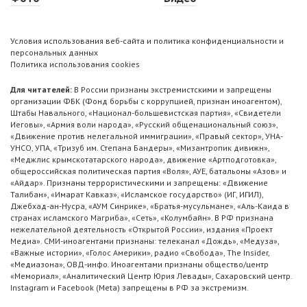
Условия использования веб-сайта и политика конфиденциальности и
персональных данных
Политика использования cookies
Для читателей:
В России признаны экстремистскими и запрещены
организации ФБК (Фонд борьбы с коррупцией, признан иноагентом),
Штабы Навального, «Национал-большевистская партия», «Свидетели
Иеговы», «Армия воли народа», «Русский общенациональный союз»,
«Движение против нелегальной иммиграции», «Правый сектор», УНА-
УНСО, УПА, «Тризуб им. Степана Бандеры», «Мизантропик дивижн»,
«Меджлис крымскотатарского народа», движение «Артподготовка»,
общероссийская политическая партия «Воля», АУЕ, батальоны «Азов» и
«Айдар». Признаны террористическими и запрещены: «Движение
Талибан», «Имарат Кавказ», «Исламское государство» (ИГ, ИГИЛ),
Джебхад-ан-Нусра, «АУМ Синрике», «Братья-мусульмане», «Аль-Каида в
странах исламского Магриба», «Сеть», «Колумбайн». В РФ признана
нежелательной деятельность «Открытой России», издания «Проект
Медиа». СМИ-иноагентами признаны: телеканал «Дождь», «Медуза»,
«Важные истории», «Голос Америки», радио «Свобода», The Insider,
«Медиазона», ОВД-инфо. Иноагентами признаны общество/центр
«Мемориал», «Аналитический Центр Юрия Левады», Сахаровский центр.
Instagram и Facebook (Metа) запрещены в РФ за экстремизм.