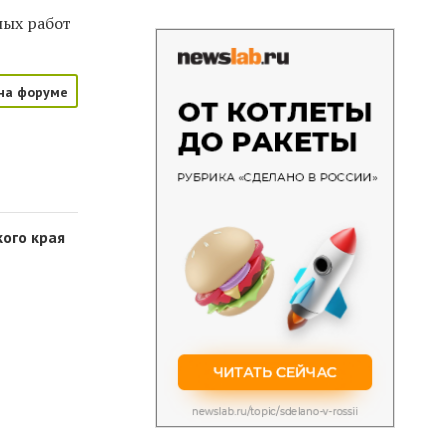
ных работ
на форуме
кого края