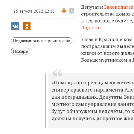
Депутаты
Законодател
25 августа 2022 12:18
4
строительства домов 
в тех, которые будут 
Додатко
.
7 мая в Красноярском 
Недвижимость и строительство
пострадавшим выделен
Пожары
ключи от нового жилья
Большемуртинском и 
«Помощь погорельцам является 
спикер краевого парламента Але
для пострадавших. Депутаты Зак
местного самоуправления заинте
будут обнаружены недочёты, то к
должны получить добротное жиль