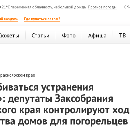
+21°C
переменная облачность, небольшой дождь
Прогноз погоды
€
9
й воздух»
Где купаться летом?
Сюжеты
Статьи
Фото
Афиша
ТВ
Красноярском крае
биваться устранения
»: депутаты Заксобрания
кого края контролируют ход
тва домов для погорельцев