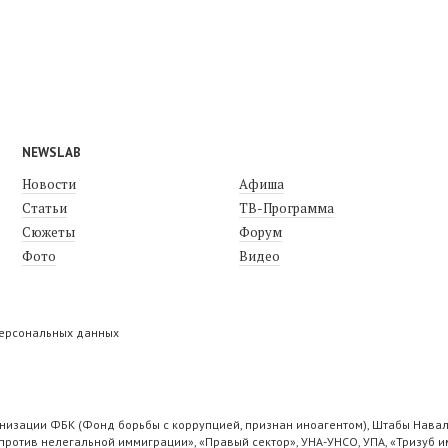
NEWSLAB
Новости
Афиша
Статьи
ТВ-Программа
Сюжеты
Форум
Фото
Видео
персональных данных
низации ФБК (Фонд борьбы с коррупцией, признан иноагентом), Штабы Навал
ротив нелегальной иммиграции», «Правый сектор», УНА-УНСО, УПА, «Тризуб и