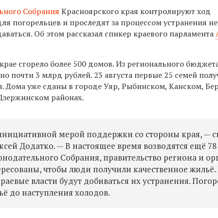
ьного Собрания
Красноярского края контролируют ход
для погорельцев и проследят за процессом устранения н
сдаваться. Об этом рассказал спикер краевого парламента
крае сгорело более 500 домов. Из регионального бюджет
о почти 3 млрд рублей. 23 августа первые 25 семей пол
. Дома уже сданы в городе Уяр, Рыбинском, Канском, Бе
Дзержинском районах.
инициативной мерой поддержки со стороны края, — с
ксей Додатко. — В настоящее время возводятся ещё 7
онодательного Собрания, правительство региона и ор
ресованы, чтобы люди получили качественное жильё.
раевые власти будут добиваться их устранения. Пого
ё до наступления холодов.