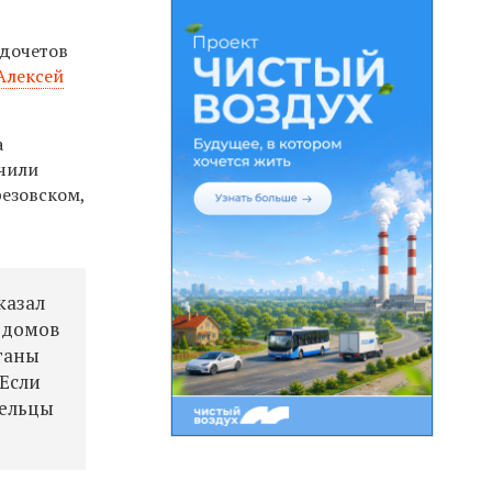
едочетов
Алексей
а
учили
резовском,
казал
8 домов
ганы
 Если
рельцы