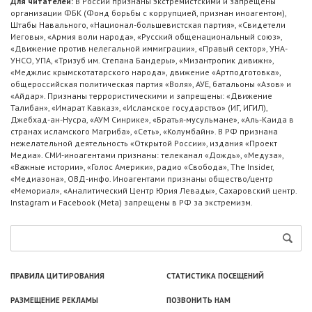
Для читателей:
В России признаны экстремистскими и запрещены
организации ФБК (Фонд борьбы с коррупцией, признан иноагентом),
Штабы Навального, «Национал-большевистская партия», «Свидетели
Иеговы», «Армия воли народа», «Русский общенациональный союз»,
«Движение против нелегальной иммиграции», «Правый сектор», УНА-
УНСО, УПА, «Тризуб им. Степана Бандеры», «Мизантропик дивижн»,
«Меджлис крымскотатарского народа», движение «Артподготовка»,
общероссийская политическая партия «Воля», АУЕ, батальоны «Азов» и
«Айдар». Признаны террористическими и запрещены: «Движение
Талибан», «Имарат Кавказ», «Исламское государство» (ИГ, ИГИЛ),
Джебхад-ан-Нусра, «АУМ Синрике», «Братья-мусульмане», «Аль-Каида в
странах исламского Магриба», «Сеть», «Колумбайн». В РФ признана
нежелательной деятельность «Открытой России», издания «Проект
Медиа». СМИ-иноагентами признаны: телеканал «Дождь», «Медуза»,
«Важные истории», «Голос Америки», радио «Свобода», The Insider,
«Медиазона», ОВД-инфо. Иноагентами признаны общество/центр
«Мемориал», «Аналитический Центр Юрия Левады», Сахаровский центр.
Instagram и Facebook (Metа) запрещены в РФ за экстремизм.
ПРАВИЛА ЦИТИРОВАНИЯ
СТАТИСТИКА ПОСЕЩЕНИЙ
РАЗМЕЩЕНИЕ РЕКЛАМЫ
ПОЗВОНИТЬ НАМ