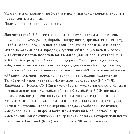
Условия использования веб-сайта и политика конфиденциальности и
персональных данных
Политика использования cookies
Для читателей:
В России признаны экстремистскими и запрещены
организации ФБК (Фонд борьбы с коррупцией, признан иноагентом),
Штабы Навального, «Национал-большевистская партия», «Свидетели
Иеговы», «Армия воли народа», «Русский общенациональный союз»,
«Движение против нелегальной иммиграции», «Правый сектор», УНА-
УНСО, УПА, «Тризуб им. Степана Бандеры», «Мизантропик дивижн»,
«Меджлис крымскотатарского народа», движение «Артподготовка»,
общероссийская политическая партия «Воля», АУЕ, батальоны «Азов» и
«Айдар». Признаны террористическими и запрещены: «Движение
Талибан», «Имарат Кавказ», «Исламское государство» (ИГ, ИГИЛ),
Джебхад-ан-Нусра, «АУМ Синрике», «Братья-мусульмане», «Аль-Каида в
странах исламского Магриба», «Сеть», «Колумбайн». В РФ признана
нежелательной деятельность «Открытой России», издания «Проект
Медиа». СМИ-иноагентами признаны: телеканал «Дождь», «Медуза»,
«Важные истории», «Голос Америки», радио «Свобода», The Insider,
«Медиазона», ОВД-инфо. Иноагентами признаны общество/центр
«Мемориал», «Аналитический Центр Юрия Левады», Сахаровский центр.
Instagram и Facebook (Metа) запрещены в РФ за экстремизм.