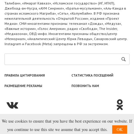
Талибан», «Имарат Кавказ», «Исламское государство» (ИГ, ИГИЛ),
Джебхад-ан-Нусра, «АУМ Синрике», «Братья-мусульмане», «Аль-Каида в
странах исламского Магриба», «Сеть», «Колумбайн». В РФ признана
нежелательной деятельность «Открытой России», издания «Проект
Медиа». СМИ-иноагентами признаны: телеканал «Дождь», «Медуза»,
«Важные истории», «Голос Америки», радио «Свобода», The Insider,
«Медиазона», ОВД-инфо. Иноагентами признаны общество/центр
«Мемориал», «Аналитический Центр Юрия Левады», Сахаровский центр.
Instagram и Facebook (Metа) запрещены в РФ за экстремизм.
ПРАВИЛА ЦИТИРОВАНИЯ
СТАТИСТИКА ПОСЕЩЕНИЙ
РАЗМЕЩЕНИЕ РЕКЛАМЫ
ПОЗВОНИТЬ НАМ
We use cookies to ensure that you have the best experience on our website. If
© ООО «Лаборатория Новоcтей», 2003—2026.
you continue to use this site we assume that you accept this.
OK