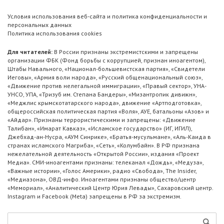
Условия использования веб-сайта и политика конфиденциальности и
персональных данных
Политика использования cookies
Для читателей:
В России признаны экстремистскими и запрещены
организации ФБК (Фонд борьбы с коррупцией, признан иноагентом),
Штабы Навального, «Национал-большевистская партия», «Свидетели
Иеговы», «Армия воли народа», «Русский общенациональный союз»,
«Движение против нелегальной иммиграции», «Правый сектор», УНА-
УНСО, УПА, «Тризуб им. Степана Бандеры», «Мизантропик дивижн»,
«Меджлис крымскотатарского народа», движение «Артподготовка»,
общероссийская политическая партия «Воля», АУЕ, батальоны «Азов» и
«Айдар». Признаны террористическими и запрещены: «Движение
Талибан», «Имарат Кавказ», «Исламское государство» (ИГ, ИГИЛ),
Джебхад-ан-Нусра, «АУМ Синрике», «Братья-мусульмане», «Аль-Каида в
странах исламского Магриба», «Сеть», «Колумбайн». В РФ признана
нежелательной деятельность «Открытой России», издания «Проект
Медиа». СМИ-иноагентами признаны: телеканал «Дождь», «Медуза»,
«Важные истории», «Голос Америки», радио «Свобода», The Insider,
«Медиазона», ОВД-инфо. Иноагентами признаны общество/центр
«Мемориал», «Аналитический Центр Юрия Левады», Сахаровский центр.
Instagram и Facebook (Metа) запрещены в РФ за экстремизм.