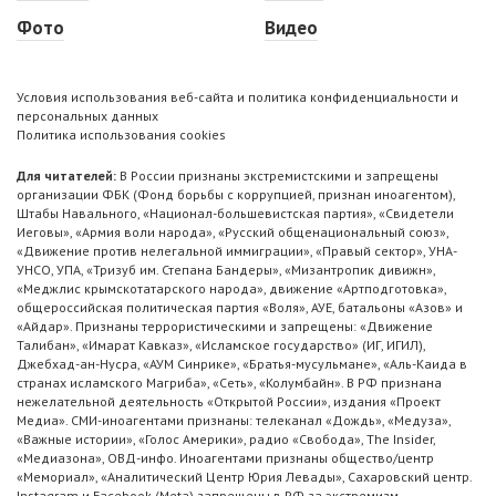
Фото
Видео
Условия использования веб-сайта и политика конфиденциальности и
персональных данных
Политика использования cookies
Для читателей:
В России признаны экстремистскими и запрещены
организации ФБК (Фонд борьбы с коррупцией, признан иноагентом),
Штабы Навального, «Национал-большевистская партия», «Свидетели
Иеговы», «Армия воли народа», «Русский общенациональный союз»,
«Движение против нелегальной иммиграции», «Правый сектор», УНА-
УНСО, УПА, «Тризуб им. Степана Бандеры», «Мизантропик дивижн»,
«Меджлис крымскотатарского народа», движение «Артподготовка»,
общероссийская политическая партия «Воля», АУЕ, батальоны «Азов» и
«Айдар». Признаны террористическими и запрещены: «Движение
Талибан», «Имарат Кавказ», «Исламское государство» (ИГ, ИГИЛ),
Джебхад-ан-Нусра, «АУМ Синрике», «Братья-мусульмане», «Аль-Каида в
странах исламского Магриба», «Сеть», «Колумбайн». В РФ признана
нежелательной деятельность «Открытой России», издания «Проект
Медиа». СМИ-иноагентами признаны: телеканал «Дождь», «Медуза»,
«Важные истории», «Голос Америки», радио «Свобода», The Insider,
«Медиазона», ОВД-инфо. Иноагентами признаны общество/центр
«Мемориал», «Аналитический Центр Юрия Левады», Сахаровский центр.
Instagram и Facebook (Metа) запрещены в РФ за экстремизм.