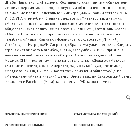
Штабы Навального, «Национал-большевистская партия», «Свидетели
Иеговы», «Армия воли народа», «Русский общенациональный союз»,
«Движение против нелегальной иммиграции», «Правый сектор», УНА-
УНСО, УПА, «Тризуб им. Степана Бандеры», «Мизантропик дивижн»,
«Меджлис крымскотатарского народа», движение «Артподготовка»,
общероссийская политическая партия «Воля», АУЕ, батальоны «Азов» и
«Айдар». Признаны террористическими и запрещены: «Движение
Талибан», «Имарат Кавказ», «Исламское государство» (ИГ, ИГИЛ),
Джебхад-ан-Нусра, «АУМ Синрике», «Братья-мусульмане», «Аль-Каида в
странах исламского Магриба», «Сеть», «Колумбайн». В РФ признана
нежелательной деятельность «Открытой России», издания «Проект
Медиа». СМИ-иноагентами признаны: телеканал «Дождь», «Медуза»,
«Важные истории», «Голос Америки», радио «Свобода», The Insider,
«Медиазона», ОВД-инфо. Иноагентами признаны общество/центр
«Мемориал», «Аналитический Центр Юрия Левады», Сахаровский центр.
Instagram и Facebook (Metа) запрещены в РФ за экстремизм.
ПРАВИЛА ЦИТИРОВАНИЯ
СТАТИСТИКА ПОСЕЩЕНИЙ
РАЗМЕЩЕНИЕ РЕКЛАМЫ
ПОЗВОНИТЬ НАМ