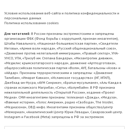
Условия использования веб-сайта и политика конфиденциальности и
персональных данных
Политика использования cookies
Для читателей:
В России признаны экстремистскими и запрещены
организации ФБК (Фонд борьбы с коррупцией, признан иноагентом),
Штабы Навального, «Национал-большевистская партия», «Свидетели
Иеговы», «Армия воли народа», «Русский общенациональный союз»,
«Движение против нелегальной иммиграции», «Правый сектор», УНА-
УНСО, УПА, «Тризуб им. Степана Бандеры», «Мизантропик дивижн»,
«Меджлис крымскотатарского народа», движение «Артподготовка»,
общероссийская политическая партия «Воля», АУЕ, батальоны «Азов» и
«Айдар». Признаны террористическими и запрещены: «Движение
Талибан», «Имарат Кавказ», «Исламское государство» (ИГ, ИГИЛ),
Джебхад-ан-Нусра, «АУМ Синрике», «Братья-мусульмане», «Аль-Каида в
странах исламского Магриба», «Сеть», «Колумбайн». В РФ признана
нежелательной деятельность «Открытой России», издания «Проект
Медиа». СМИ-иноагентами признаны: телеканал «Дождь», «Медуза»,
«Важные истории», «Голос Америки», радио «Свобода», The Insider,
«Медиазона», ОВД-инфо. Иноагентами признаны общество/центр
«Мемориал», «Аналитический Центр Юрия Левады», Сахаровский центр.
Instagram и Facebook (Metа) запрещены в РФ за экстремизм.