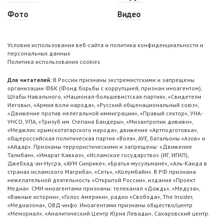
Фото
Видео
Условия использования веб-сайта и политика конфиденциальности и
персональных данных
Политика использования cookies
Для читателей:
В России признаны экстремистскими и запрещены
организации ФБК (Фонд борьбы с коррупцией, признан иноагентом),
Штабы Навального, «Национал-большевистская партия», «Свидетели
Иеговы», «Армия воли народа», «Русский общенациональный союз»,
«Движение против нелегальной иммиграции», «Правый сектор», УНА-
УНСО, УПА, «Тризуб им. Степана Бандеры», «Мизантропик дивижн»,
«Меджлис крымскотатарского народа», движение «Артподготовка»,
общероссийская политическая партия «Воля», АУЕ, батальоны «Азов» и
«Айдар». Признаны террористическими и запрещены: «Движение
Талибан», «Имарат Кавказ», «Исламское государство» (ИГ, ИГИЛ),
Джебхад-ан-Нусра, «АУМ Синрике», «Братья-мусульмане», «Аль-Каида в
странах исламского Магриба», «Сеть», «Колумбайн». В РФ признана
нежелательной деятельность «Открытой России», издания «Проект
Медиа». СМИ-иноагентами признаны: телеканал «Дождь», «Медуза»,
«Важные истории», «Голос Америки», радио «Свобода», The Insider,
«Медиазона», ОВД-инфо. Иноагентами признаны общество/центр
«Мемориал», «Аналитический Центр Юрия Левады», Сахаровский центр.