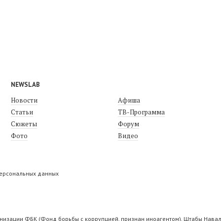
NEWSLAB
Новости
Афиша
Статьи
ТВ-Программа
Сюжеты
Форум
Фото
Видео
персональных данных
низации ФБК (Фонд борьбы с коррупцией, признан иноагентом), Штабы Навал