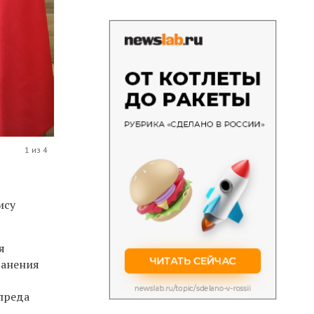
1 из 4
ису
я
ранения
лпреда