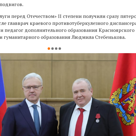
 подвигов.
луги перед Отечеством» II степени получили сразу пятер
сле главврач краевого противотуберкулезного диспансер
и педагог дополнительного образования Красноярского
 и гуманитарного образования Людмила Стебенькова.