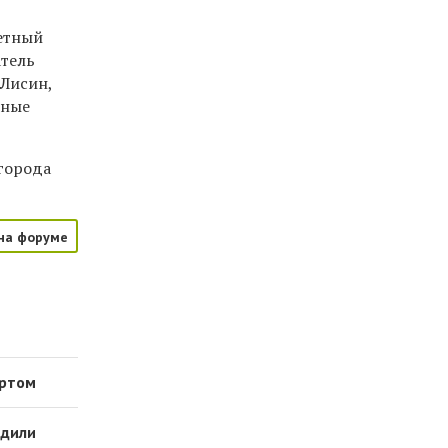
етный
атель
 Лисин,
тные
города
на форуме
ертом
адили