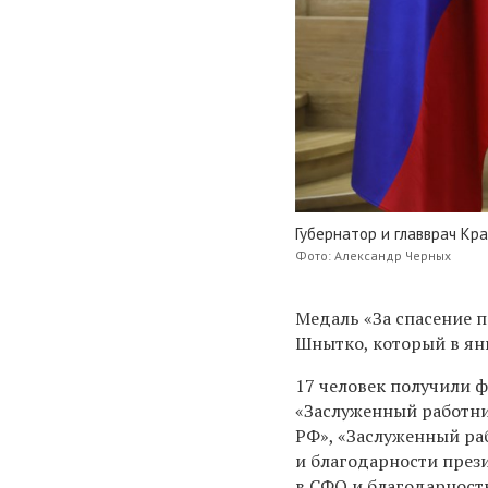
Губернатор и главврач Кр
Фото: Александр Черных
Медаль «За спасение 
Шнытко, который в янв
17 человек получили 
«Заслуженный работн
РФ», «Заслуженный ра
и благодарности през
в СФО и благодарност