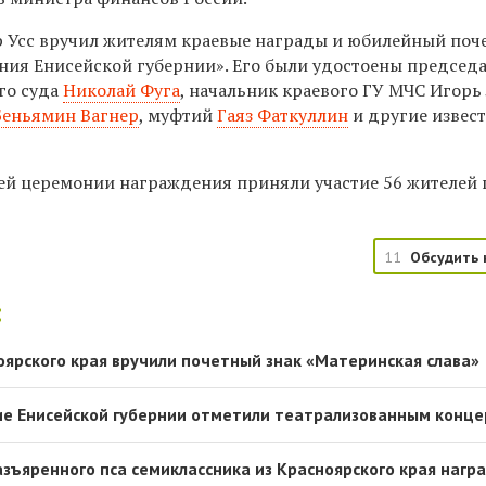
р Усс вручил жителям краевые награды и юбилейный поч
ания Енисейской губернии». Его были удостоены председ
го суда
Николай Фуга
, начальник краевого ГУ МЧС Игорь
Беньямин Вагнер
, муфтий
Гаяз Фаткуллин
и другие извес
ей церемонии награждения приняли участие 56 жителей 
11
Обсудить 
:
ярского края вручили почетный знак «Материнская слава»
ие Енисейской губернии отметили театрализованным конц
азъяренного пса семиклассника из Красноярского края нагр