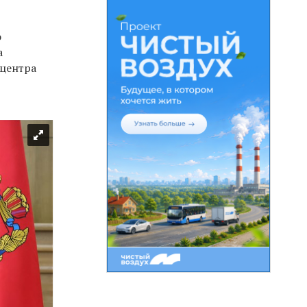
о
а
 центра