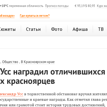
+18°C
переменная облачность
Прогноз погоды
€
93,19
$
80,93
Курс в
й воздух»
Где купаться летом?
Сюжеты
Статьи
Фото
Афиша
ТВ
,
,
Общество
В Красноярском крае
Усс наградил отличившихся
ых красноярцев
лександр Усс
в торжественной обстановке вручил жителя
сударственные и краевые награды. Как отметил глава ре
ичия или грамотой стоит история трудовых достижений,