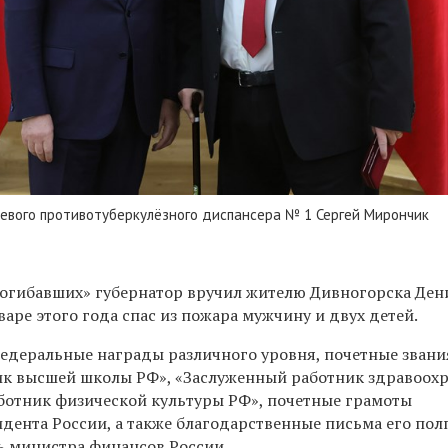
аевого противотуберкулёзного диспансера № 1 Сергей Мирончик
погибавших» губернатор вручил жителю Дивногорска Ден
аре этого года спас из пожара мужчину и двух детей.
федеральные награды различного уровня, почетные звани
ик высшей школы РФ», «Заслуженный работник здравоох
ботник физической культуры РФ», почетные грамоты
идента России, а также благодарственные письма его по
ь министра финансов России.