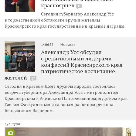
красноярцев
11
Сегодня губернатор Александр Усс
в торжественной обстановке вручил жителям
Красноярского края государственные и краевые награды.
Новости
14.06.22
Александр Усс обсудил
с религиозными лидерами
конфессий Красноярского края
патриотическое воспитание
жителей
17
Сегодня в краевом Доме дружбы народов состоялась
встреча губернатора Александра Усса с митрополитом
Красноярским и Ачинским Пантелеимоном, муфтием края
Гаязом Фаткуллиным и главным раввином региона
Беньямином Вагнером.
Культура