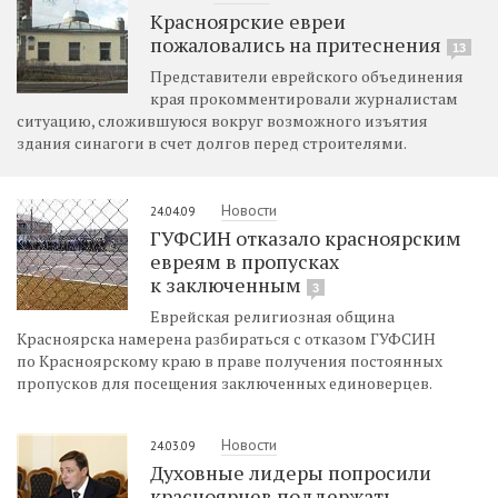
Красноярские евреи
пожаловались на притеснения
13
Представители еврейского объединения
края прокомментировали журналистам
ситуацию, сложившуюся вокруг возможного изъятия
здания синагоги в счет долгов перед строителями.
Новости
24.04.09
ГУФСИН отказало красноярским
евреям в пропусках
к заключенным
3
Еврейская религиозная община
Красноярска намерена разбираться с отказом ГУФСИН
по Красноярскому краю в праве получения постоянных
пропусков для посещения заключенных единоверцев.
Новости
24.03.09
Духовные лидеры попросили
красноярцев поддержать