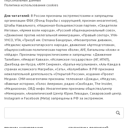
персональных данных
Политика использования cookies
Для читателей:
В России признаны экстремистскими и запрещены
организации ФБК (Фонд борьбы с коррупцией, признан иноагентом),
Штабы Навального, «Национал-большевистская партия», «Свидетели
Иеговы», «Армия воли народа», «Русский общенациональный союз»,
«Движение против нелегальной иммиграции», «Правый сектор», УНА-
УНСО, УПА, «Тризуб им. Степана Бандеры», «Мизантропик дивижн»,
«Меджлис крымскотатарского народа», движение «Артподготовка»,
общероссийская политическая партия «Воля», АУЕ, батальоны «Азов» и
«Айдар». Признаны террористическими и запрещены: «Движение
Талибан», «Имарат Кавказ», «Исламское государство» (ИГ, ИГИЛ),
Джебхад-ан-Нусра, «АУМ Синрике», «Братья-мусульмане», «Аль-Каида в
странах исламского Магриба», «Сеть», «Колумбайн». В РФ признана
нежелательной деятельность «Открытой России», издания «Проект
Медиа». СМИ-иноагентами признаны: телеканал «Дождь», «Медуза»,
«Важные истории», «Голос Америки», радио «Свобода», The Insider,
«Медиазона», ОВД-инфо. Иноагентами признаны общество/центр
«Мемориал», «Аналитический Центр Юрия Левады», Сахаровский центр.
Instagram и Facebook (Metа) запрещены в РФ за экстремизм.