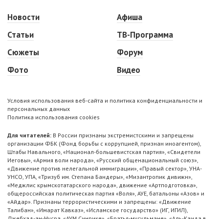
Новости
Афиша
Статьи
ТВ-Программа
Сюжеты
Форум
Фото
Видео
Условия использования веб-сайта и политика конфиденциальности и
персональных данных
Политика использования cookies
Для читателей:
В России признаны экстремистскими и запрещены
организации ФБК (Фонд борьбы с коррупцией, признан иноагентом),
Штабы Навального, «Национал-большевистская партия», «Свидетели
Иеговы», «Армия воли народа», «Русский общенациональный союз»,
«Движение против нелегальной иммиграции», «Правый сектор», УНА-
УНСО, УПА, «Тризуб им. Степана Бандеры», «Мизантропик дивижн»,
«Меджлис крымскотатарского народа», движение «Артподготовка»,
общероссийская политическая партия «Воля», АУЕ, батальоны «Азов» и
«Айдар». Признаны террористическими и запрещены: «Движение
Талибан», «Имарат Кавказ», «Исламское государство» (ИГ, ИГИЛ),
Джебхад-ан-Нусра, «АУМ Синрике», «Братья-мусульмане», «Аль-Каида в