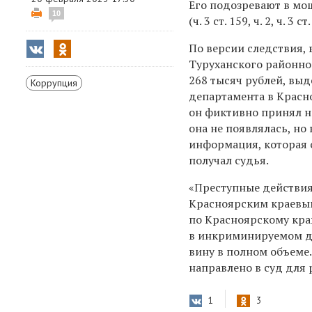
Его подозревают в м
10
(ч. 3 ст. 159, ч. 2, ч. 3 
По версии следствия, 
Туруханского районног
268 тысяч рублей, вы
Коррупция
департамента в Красно
он фиктивно принял н
она не появлялась, но
информация, которая 
получал судья.
«Преступные действия
Красноярским краевым
по Красноярскому кра
в инкриминируемом де
вину в полном объеме
направлено в суд для 
1
3