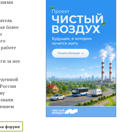
чиями
датель
ил более
о
ого
 работе
ги за нее
веденной
 России
ну
изнали
чением
на форуме