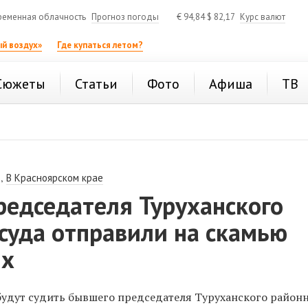
ременная облачность
Прогноз погоды
€
94,84
$
82,17
Курс валют
й воздух»
Где купаться летом?
Сюжеты
Статьи
Фото
Афиша
ТВ
,
В Красноярском крае
редседателя Туруханского
суда отправили на скамью
ых
будут судить бывшего председателя Туруханского районн