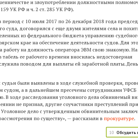
ошенничестве и злоупотреблении должностными полномо
ст. 159 УК РФ и ч. 2 ст. 285 УК РФ).
в период с 10 июля 2017 по 26 декабря 2018 года предсе
о суда, договорился с еще двумя жителями села и похит
деленных из федерального бюджета управлению судебног
ярском крае на обеспечение деятельности судов. Для эт
а работу на должность оператора ЭВМ свою знакомую. На
 в табель ее рабочего времени вносилась недостоверная
служила поводом для выплаты ей заработной платы. День
 судьи были выявлены в ходе служебной проверки, про
 судом, а в дальнейшем пресечены сотрудниками УФСБ
ю. В ходе расследования уголовного дела обвиняемый ви
янии не признал, другие соучастники преступлений пр
. Уголовное дело с утвержденным обвинительным заклю
рассмотрения по существу», — рассказали в
прокуратуре
.
10
Обсудить 