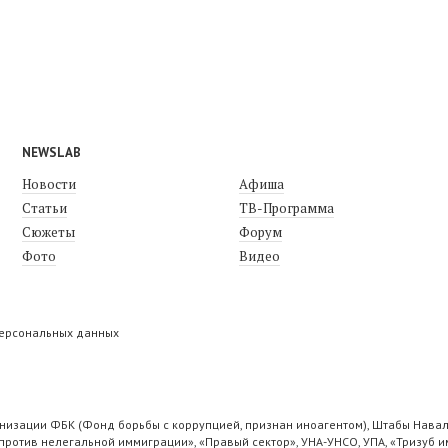
NEWSLAB
Новости
Афиша
Статьи
ТВ-Программа
Сюжеты
Форум
Фото
Видео
персональных данных
низации ФБК (Фонд борьбы с коррупцией, признан иноагентом), Штабы Навал
ротив нелегальной иммиграции», «Правый сектор», УНА-УНСО, УПА, «Тризуб и