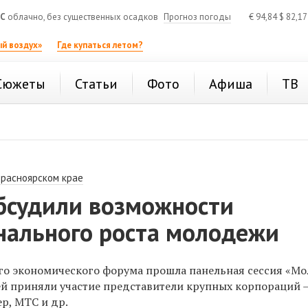
°C
облачно, без существенных осадков
Прогноз погоды
€
94,84
$
82,1
й воздух»
Где купаться летом?
Сюжеты
Статьи
Фото
Афиша
ТВ
Красноярском крае
бсудили возможности
нального роста молодежи
го экономического форума прошла панельная сессия «М
ней приняли участие представители крупных корпораций 
р, МТС и др.