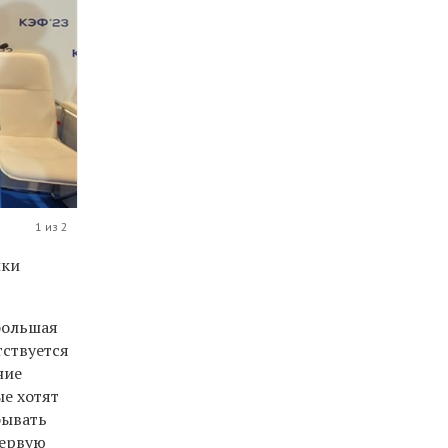
1 из 2
ики
большая
тствуется
ние
ые хотят
бывать
первую