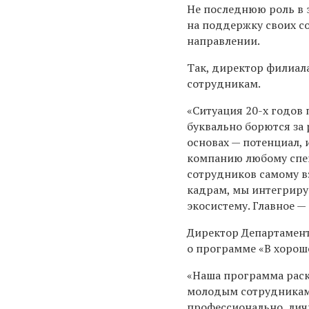
Не последнюю роль в 
на поддержку своих с
направлении.
Так, директор филиал
сотрудникам.
«Ситуация 20-х годов 
буквально борются за 
основах — потенциал, 
компанию любому спец
сотрудников самому в
кадрам, мы интегриру
экосистему. Главное —
Д
иректор Департамен
о программе «В хорош
«Наша программа раск
молодым сотрудникам 
профессионально, личн