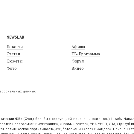
NEWSLAB
Новости
Афиша
Статьи
ТВ-Программа
Сюжеты
Форум
Фото
Видео
персональных данных
низации ФБК (Фонд борьбы с коррупцией, признан иноагентом), Штабы Навал
ротив нелегальной иммиграции», «Правый сектор», УНА-УНСО, УПА, «Тризуб и
ая политическая партия «Воля», АУЕ, батальоны «Азов» и «Айдар». Признаны
 Синрике», «Братья-мусульмане», «Аль-Каида в странах исламского Магриба», 