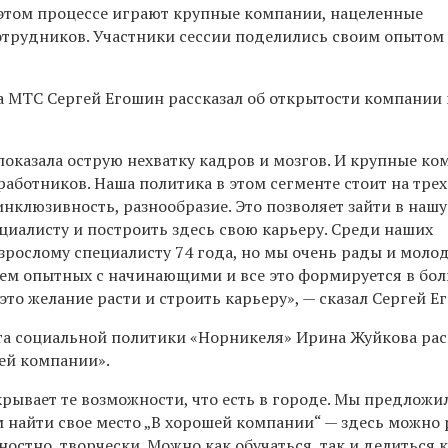
этом процессе играют крупные компании, нацеленные
отрудников. Участники сессии поделились своим опытом 
а МТС Сергей Егошин рассказал об открытости компании
показала острую нехватку кадров и мозгов. И крупные к
работников. Наша политика в этом сегменте стоит на трех
инклюзивность, разнообразие. Это позволяет зайти в нашу
иалисту и построить здесь свою карьеру. Среди наших
зрослому специалисту 74 года, но мы очень рады и мол
ем опытных с начинающими и все это формируется в бо
 это желание расти и строить карьеру», — сказал Сергей Е
та социальной политики
«Норникеля» Ирина Жуйкова рас
ей компании».
рывает те возможности, что есть в городе. Мы предложи
найти свое место „В хорошей компании“ — здесь можно 
остно, творчески. Можно как обучаться, так и делиться 