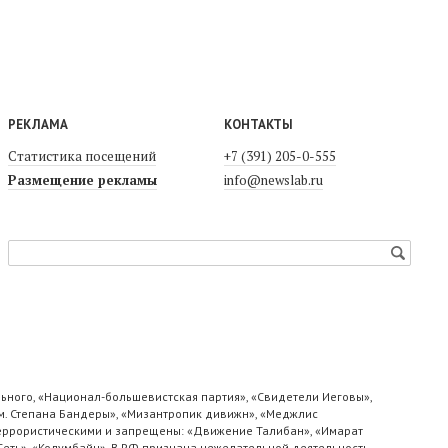
РЕКЛАМА
КОНТАКТЫ
Статистика посещений
+7 (391) 205-0-555
Размещение рекламы
info@newslab.ru
ьного, «Национал-большевистская партия», «Свидетели Иеговы»,
м. Степана Бандеры», «Мизантропик дивижн», «Меджлис
 террористическими и запрещены: «Движение Талибан», «Имарат
«Сеть», «Колумбайн». В РФ признана нежелательной деятельность