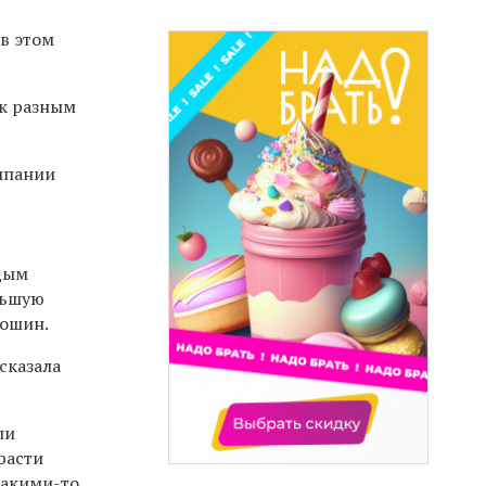
в этом
 к разным
омпании
одым
льшую
гошин.
сказала
ли
расти
какими-то