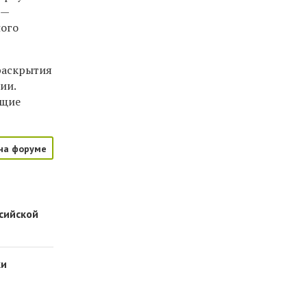
 —
ного
 раскрытия
ии.
ющие
на форуме
сийской
ки