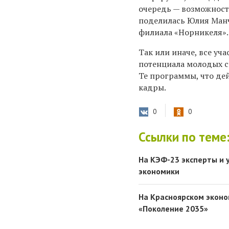
очередь — возможность
поделилась Юлия Манч
филиала «Норникеля».
Так или иначе, все уч
потенциала молодых с
Те программы, что де
кадры.
0
0
Ссылки по теме
На КЭФ-23 эксперты и 
экономики
На Красноярском экон
«Поколение 2035»