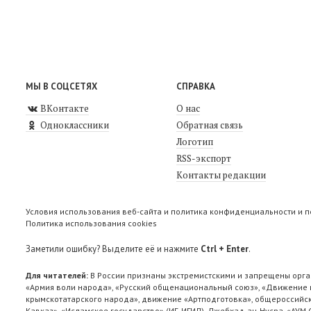
МЫ В СОЦСЕТЯХ
СПРАВКА
ВКонтакте
О нас
Одноклассники
Обратная связь
Логотип
RSS-экспорт
Контакты редакции
Условия использования веб-сайта и политика конфиденциальности и 
Политика использования cookies
Заметили ошибку? Выделите её и нажмите
Ctrl + Enter
.
Для читателей:
В России признаны экстремистскими и запрещены орга
«Армия воли народа», «Русский общенациональный союз», «Движение п
крымскотатарского народа», движение «Артподготовка», общероссийск
Кавказ», «Исламское государство» (ИГ, ИГИЛ), Джебхад-ан-Нусра, «АУМ