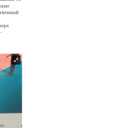
одые
ственный
верх
—