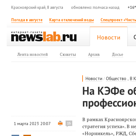
Красноярский край, 8 августа
обновлено: полчаса назад
+16
Погода в августе
Карта отключений воды
Спецпроект «Чисты
Новости
Лента новостей
Сюжеты
Архив
Досье
/
,
Новости
Общество
В 
На КЭФе о
профессио
В рамках Красноярско
1 марта 2023 20:07
15
стратегия успеха». В 
«Норникель», РЖД, Сбе