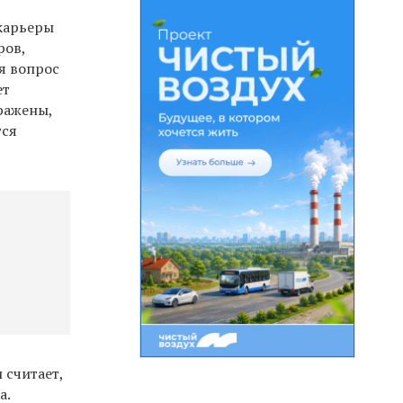
карьеры
ров,
я вопрос
ет
ражены,
тся
 считает,
а.