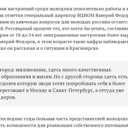
ния настроений среди молодежи относительно работы и 
ак отметил генеральный директор ВЦИОМ Валерий Федо
ним из ключевых вопросов для молодых россиян остаетс
й. Регулярный процент тех, кто хотел бы уехать, составля
ории от 18 до 34 лет эмиграционные настроения более вы
Валерий Федоров, в этом возрасте такие цифры наблюдаю
кже он рассказал и о ситуации в Красноярске.
 город-миллионник, здесь много качественных
образования и жизни. Но с другой стороны здесь есть
одолев которую люди хотят попробовать себя в более
ереезжают в Москву и Санкт-Петербург, а оттуда уже
едоров.
последние годы б
о
льшая часть представителей молодежи
 есть возможности для реализации собственного потенциал