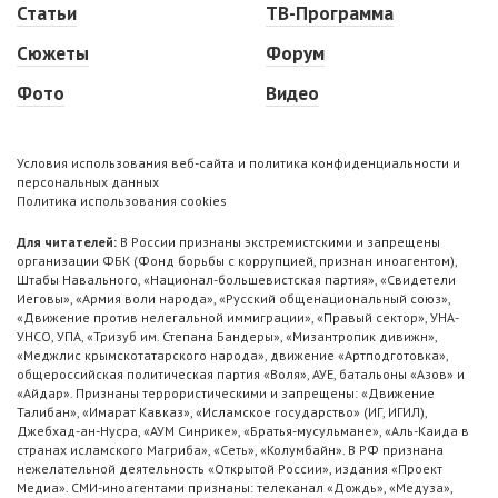
Статьи
ТВ-Программа
Сюжеты
Форум
Фото
Видео
Условия использования веб-сайта и политика конфиденциальности и
персональных данных
Политика использования cookies
Для читателей:
В России признаны экстремистскими и запрещены
организации ФБК (Фонд борьбы с коррупцией, признан иноагентом),
Штабы Навального, «Национал-большевистская партия», «Свидетели
Иеговы», «Армия воли народа», «Русский общенациональный союз»,
«Движение против нелегальной иммиграции», «Правый сектор», УНА-
УНСО, УПА, «Тризуб им. Степана Бандеры», «Мизантропик дивижн»,
«Меджлис крымскотатарского народа», движение «Артподготовка»,
общероссийская политическая партия «Воля», АУЕ, батальоны «Азов» и
«Айдар». Признаны террористическими и запрещены: «Движение
Талибан», «Имарат Кавказ», «Исламское государство» (ИГ, ИГИЛ),
Джебхад-ан-Нусра, «АУМ Синрике», «Братья-мусульмане», «Аль-Каида в
странах исламского Магриба», «Сеть», «Колумбайн». В РФ признана
нежелательной деятельность «Открытой России», издания «Проект
Медиа». СМИ-иноагентами признаны: телеканал «Дождь», «Медуза»,