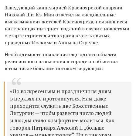
Заведующий канцелярией Красноярской епархии
Николай Ши-Кэ-Мин ответил на «недовольные
высказывания» жителей Красноярска,
появившиеся
на страницах интернет-изданий в связи с новостями
о старте
строительства
храма в честь святых
праведных Иоакима и Анны на Стрелке.
Необходимость появления еще одного объекта
религиозного назначения в городе он объяснил
в том числе большим потоком
верующих:
«По воскресеньям и праздничным дням
в церквях не протолкнуться. Нам даже
приходится служить две Божественные
Литургии — чтобы развести число людей
и людям стало комфортнее молиться. Как
говорил Патриарх Алексий II „больше
храмов — меньше тюрем“. Ни один храм