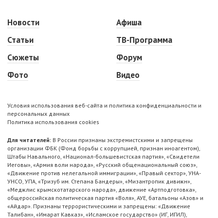
Новости
Афиша
Статьи
ТВ-Программа
Сюжеты
Форум
Фото
Видео
Условия использования веб-сайта и политика конфиденциальности и
персональных данных
Политика использования cookies
Для читателей:
В России признаны экстремистскими и запрещены
организации ФБК (Фонд борьбы с коррупцией, признан иноагентом),
Штабы Навального, «Национал-большевистская партия», «Свидетели
Иеговы», «Армия воли народа», «Русский общенациональный союз»,
«Движение против нелегальной иммиграции», «Правый сектор», УНА-
УНСО, УПА, «Тризуб им. Степана Бандеры», «Мизантропик дивижн»,
«Меджлис крымскотатарского народа», движение «Артподготовка»,
общероссийская политическая партия «Воля», АУЕ, батальоны «Азов» и
«Айдар». Признаны террористическими и запрещены: «Движение
Талибан», «Имарат Кавказ», «Исламское государство» (ИГ, ИГИЛ),