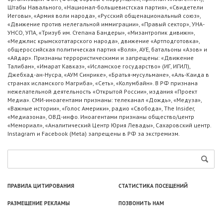
Штабы Навального, «Национал-большевистская партия», «Свидетели
Иеговы», «Армия воли народа», «Русский общенациональный союз»,
«Движение против нелегальной иммиграции», «Правый сектор», УНА-
УНСО, УПА, «Тризуб им. Степана Бандеры», «Мизантропик дивижн»,
«Меджлис крымскотатарского народа», движение «Артподготовка»,
общероссийская политическая партия «Воля», АУЕ, батальоны «Азов» и
«Айдар». Признаны террористическими и запрещены: «Движение
Талибан», «Имарат Кавказ», «Исламское государство» (ИГ, ИГИЛ),
Джебхад-ан-Нусра, «АУМ Синрике», «Братья-мусульмане», «Аль-Каида в
странах исламского Магриба», «Сеть», «Колумбайн». В РФ признана
нежелательной деятельность «Открытой России», издания «Проект
Медиа». СМИ-иноагентами признаны: телеканал «Дождь», «Медуза»,
«Важные истории», «Голос Америки», радио «Свобода», The Insider,
«Медиазона», ОВД-инфо. Иноагентами признаны общество/центр
«Мемориал», «Аналитический Центр Юрия Левады», Сахаровский центр.
Instagram и Facebook (Metа) запрещены в РФ за экстремизм.
ПРАВИЛА ЦИТИРОВАНИЯ
СТАТИСТИКА ПОСЕЩЕНИЙ
РАЗМЕЩЕНИЕ РЕКЛАМЫ
ПОЗВОНИТЬ НАМ