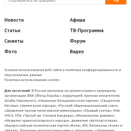
Новости
Афиша
Статьи
ТВ-Программа
Сюжеты
Форум
Фото
Видео
Условия использования веб-сайта и политика конфиденциальности и
персональных данных
Политика использования cookies
Для читателей:
В России признаны экстремистскими и запрещены
организации ФБК (Фонд борьбы с коррупцией, признан иноагентом),
Штабы Навального, «Национал-большевистская партия», «Свидетели
Иеговы», «Армия воли народа», «Русский общенациональный союз»,
«Движение против нелегальной иммиграции», «Правый сектор», УНА-
УНСО, УПА, «Тризуб им. Степана Бандеры», «Мизантропик дивижн»,
«Меджлис крымскотатарского народа», движение «Артподготовка»,
общероссийская политическая партия «Воля», АУЕ, батальоны «Азов» и
«Айдар». Признаны террористическими и запрещены: «Движение