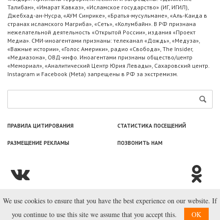
Талибан», «Имарат Кавказ», «Исламское государство» (ИГ, ИГИЛ),
Джебхад-ан-Нусра, «АУМ Синрике», «Братья-мусульмане», «Аль-Каида в
странах исламского Магриба», «Сеть», «Колумбайн». В РФ признана
нежелательной деятельность «Открытой России», издания «Проект
Медиа». СМИ-иноагентами признаны: телеканал «Дождь», «Медуза»,
«Важные истории», «Голос Америки», радио «Свобода», The Insider,
«Медиазона», ОВД-инфо. Иноагентами признаны общество/центр
«Мемориал», «Аналитический Центр Юрия Левады», Сахаровский центр.
Instagram и Facebook (Metа) запрещены в РФ за экстремизм.
ПРАВИЛА ЦИТИРОВАНИЯ
СТАТИСТИКА ПОСЕЩЕНИЙ
РАЗМЕЩЕНИЕ РЕКЛАМЫ
ПОЗВОНИТЬ НАМ
We use cookies to ensure that you have the best experience on our website. If
© ООО «Лаборатория Новоcтей», 2003—2026.
you continue to use this site we assume that you accept this.
OK