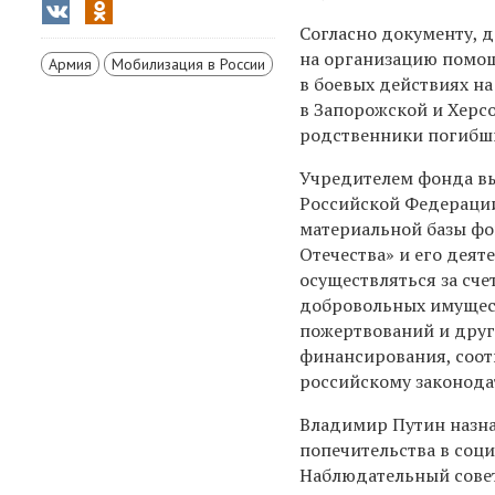
Согласно документу, 
на организацию помо
Армия
Мобилизация в России
в боевых действиях н
в Запорожской и Херсо
родственники погибши
Учредителем фонда вы
Российской Федераци
материальной базы ф
Отечества» и его деят
осуществляться за сче
добровольных имущес
пожертвований и друг
финансирования, соо
российскому законода
Владимир Путин назна
попечительства в соц
Наблюдательный совет