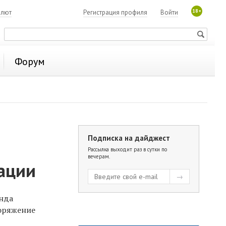
18+
алют
Регистрация профиля
Войти
Форум
Подписка на дайджест
Рассылка выходит раз в сутки по
вечерам.
ации
онда
оряжение