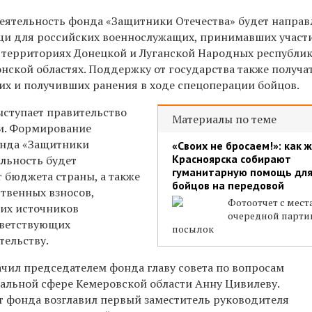
деятельность фонда «Защитники Отечества» будет направ
щи для российских военнослужащих, принимавших участ
а территориях Донецкой и Луганской Народных республик,
нской областях. Поддержку от государства также получа
х и получивших ранения в ходе спецоперации бойцов.
ступает правительство
Материалы по теме
и. Формирование
онда «Защитники
«Своих не бросаем!»: как 
Красноярска собирают
ельность будет
гуманитарную помощь дл
т бюджета страны, а также
бойцов на передовой
твенных взносов,
Фотоотчет с мест
их источников
очередной парти
тветствующих
посылок
тельству.
чил председателем фонда главу совета по вопросам
иальной сфере Кемеровской области Анну Цивилеву.
 фонда возглавил первый заместитель руководителя