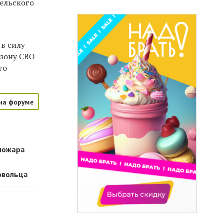
ельского
 в силу
 зону СВО
го
на форуме
 пожара
овольца