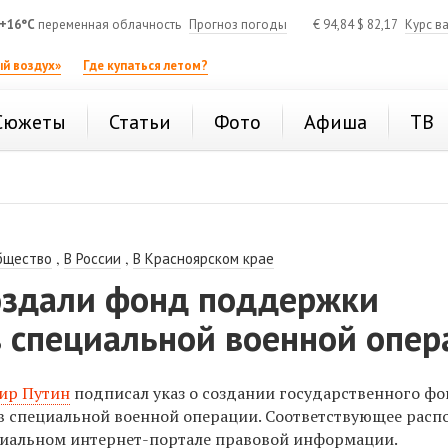
+16°C
переменная облачность
Прогноз погоды
€
94,84
$
82,17
Курс в
й воздух»
Где купаться летом?
Сюжеты
Статьи
Фото
Афиша
ТВ
,
,
бщество
В России
В Красноярском крае
создали фонд поддержки
в специальной военной опер
ир Путин
подписал указ о создании государственного ф
 специальной военной операции. Соответствующее расп
циальном интернет-портале правовой информации.