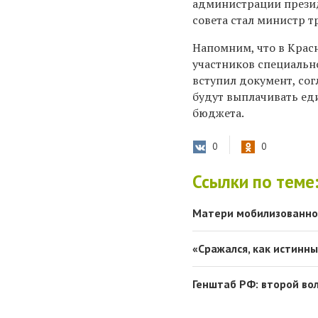
администрации презид
совета стал министр т
Напомним, что в Крас
участников специально
вступил документ, со
будут выплачивать ед
бюджета.
0
0
Ссылки по теме
Матери мобилизованног
«Сражался, как истинн
Генштаб РФ: второй во