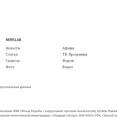
NEWSLAB
Новости
Афиша
Статьи
ТВ-Программа
Сюжеты
Форум
Фото
Видео
персональных данных
низации ФБК (Фонд борьбы с коррупцией, признан иноагентом), Штабы Навал
ротив нелегальной иммиграции», «Правый сектор», УНА-УНСО, УПА, «Тризуб и