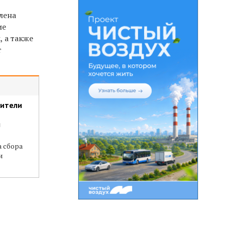
лена
ие
 а также
т
жители
я
а сбора
и