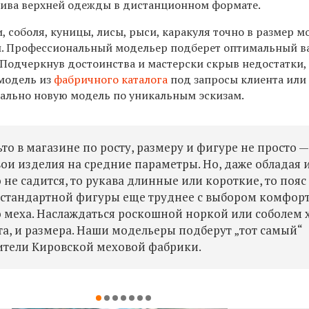
ива верхней одежды в дистанционном формате.
и, соболя, куницы, лисы, рыси, каракуля точно в размер 
и. Профессиональный модельер подберет оптимальный в
 Подчеркнув достоинства и мастерски скрыв недостатки,
модель из
фабричного каталога
под запросы клиента или
ально новую модель по уникальным эскизам.
то в магазине по росту, размеру и фигуре не просто —
ои изделия на средние параметры. Но, даже обладая 
 не садится, то рукава длинные или короткие, то пояс
нестандартной фигуры еще труднее с выбором комфор
 меха. Наслаждаться роскошной норкой или соболем 
ста, и размера. Наши модельеры подберут „тот самый“
вители Кировской меховой фабрики.