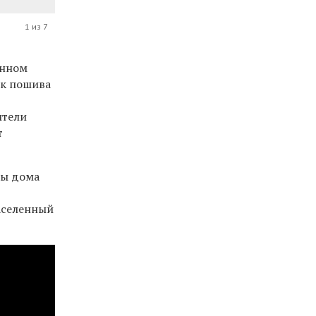
1 из 7
енном
ок пошива
ители
т
ды дома
населенный