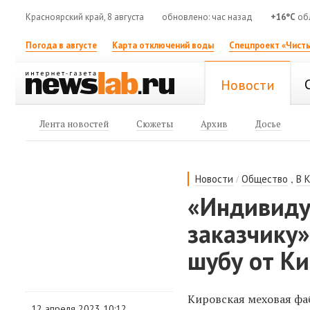
Красноярский край, 8 августа
обновлено: час назад
+16°C
об
Погода в августе
Карта отключений воды
Спецпроект «Чисты
Новости
Лента новостей
Сюжеты
Архив
Досье
/
,
Новости
Общество
В 
«Индивиду
заказчику»
шубу от К
Кировская меховая фа
12 апреля 2023 10:12