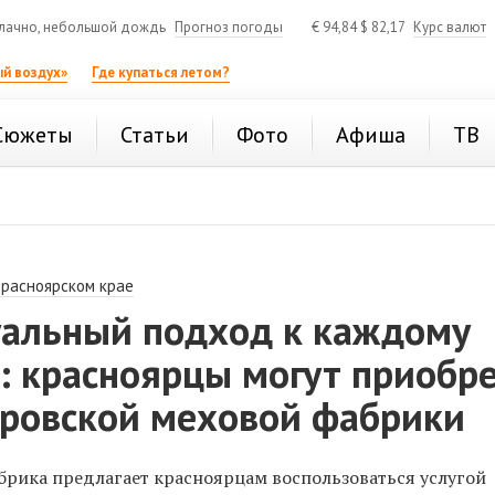
лачно, небольшой дождь
Прогноз погоды
€
94,84
$
82,17
Курс валют
й воздух»
Где купаться летом?
Сюжеты
Статьи
Фото
Афиша
ТВ
Красноярском крае
альный подход к каждому
: красноярцы могут приобр
ировской меховой фабрики
брика предлагает красноярцам воспользоваться услугой