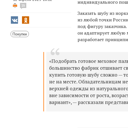
индивидуального пош
15
Заказать шубу из норк
из любой точки Росси
под фигуру заказчика.
он адаптирует любую 
Покупки
разработает принципи
«Подобрать готовое меховое паль
большинство фабрик отшивает св
купить готовую шубу сложно — то
не на месте. Обладательницам 
верхней одежды из натурального
вне зависимости от роста, возра
вариант», — рассказали предста