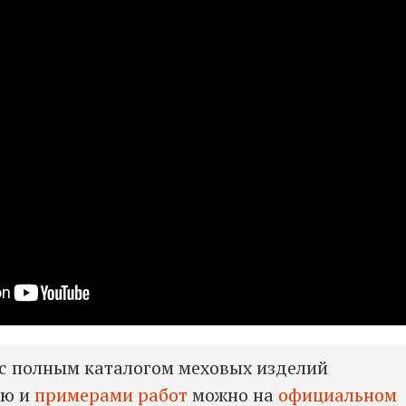
с полным каталогом меховых изделий
ью и
примерами работ
можно на
официальном