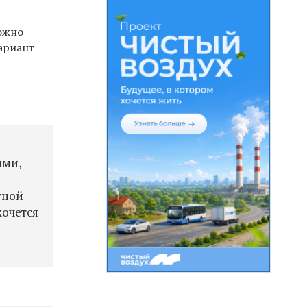
можно
ариант
ими,
тной
хочется