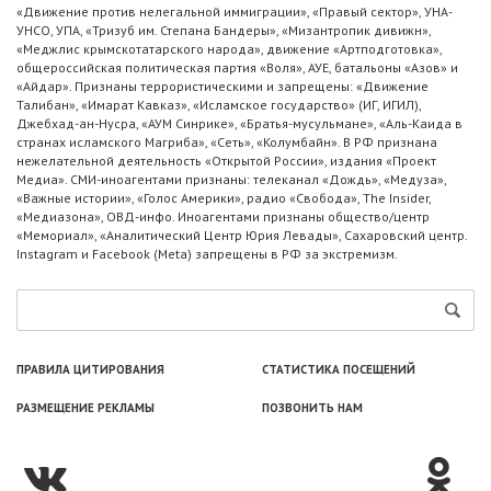
«Движение против нелегальной иммиграции», «Правый сектор», УНА-
УНСО, УПА, «Тризуб им. Степана Бандеры», «Мизантропик дивижн»,
«Меджлис крымскотатарского народа», движение «Артподготовка»,
общероссийская политическая партия «Воля», АУЕ, батальоны «Азов» и
«Айдар». Признаны террористическими и запрещены: «Движение
Талибан», «Имарат Кавказ», «Исламское государство» (ИГ, ИГИЛ),
Джебхад-ан-Нусра, «АУМ Синрике», «Братья-мусульмане», «Аль-Каида в
странах исламского Магриба», «Сеть», «Колумбайн». В РФ признана
нежелательной деятельность «Открытой России», издания «Проект
Медиа». СМИ-иноагентами признаны: телеканал «Дождь», «Медуза»,
«Важные истории», «Голос Америки», радио «Свобода», The Insider,
«Медиазона», ОВД-инфо. Иноагентами признаны общество/центр
«Мемориал», «Аналитический Центр Юрия Левады», Сахаровский центр.
Instagram и Facebook (Metа) запрещены в РФ за экстремизм.
ПРАВИЛА ЦИТИРОВАНИЯ
СТАТИСТИКА ПОСЕЩЕНИЙ
РАЗМЕЩЕНИЕ РЕКЛАМЫ
ПОЗВОНИТЬ НАМ