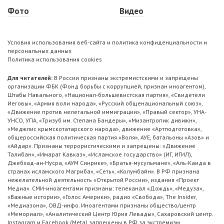
Фото
Видео
Условия использования веб-сайта и политика конфиденциальности и
персональных данных
Политика использования cookies
Для читателей:
В России признаны экстремистскими и запрещены
организации ФБК (Фонд борьбы с коррупцией, признан иноагентом),
Штабы Навального, «Национал-большевистская партия», «Свидетели
Иеговы», «Армия воли народа», «Русский общенациональный союз»,
«Движение против нелегальной иммиграции», «Правый сектор», УНА-
УНСО, УПА, «Тризуб им. Степана Бандеры», «Мизантропик дивижн»,
«Меджлис крымскотатарского народа», движение «Артподготовка»,
общероссийская политическая партия «Воля», АУЕ, батальоны «Азов» и
«Айдар». Признаны террористическими и запрещены: «Движение
Талибан», «Имарат Кавказ», «Исламское государство» (ИГ, ИГИЛ),
Джебхад-ан-Нусра, «АУМ Синрике», «Братья-мусульмане», «Аль-Каида в
странах исламского Магриба», «Сеть», «Колумбайн». В РФ признана
нежелательной деятельность «Открытой России», издания «Проект
Медиа». СМИ-иноагентами признаны: телеканал «Дождь», «Медуза»,
«Важные истории», «Голос Америки», радио «Свобода», The Insider,
«Медиазона», ОВД-инфо. Иноагентами признаны общество/центр
«Мемориал», «Аналитический Центр Юрия Левады», Сахаровский центр.
Instagram и Facebook (Metа) запрещены в РФ за экстремизм.