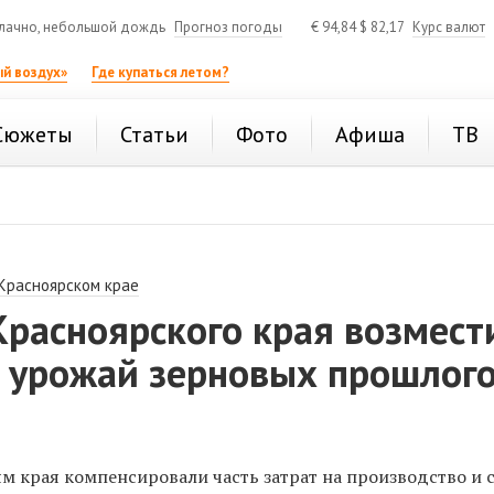
лачно, небольшой дождь
Прогноз погоды
€
94,84
$
82,17
Курс валют
й воздух»
Где купаться летом?
Сюжеты
Статьи
Фото
Афиша
ТВ
 Красноярском крае
Красноярского края возмест
а урожай зерновых прошлог
м края компенсировали часть затрат на производство и 