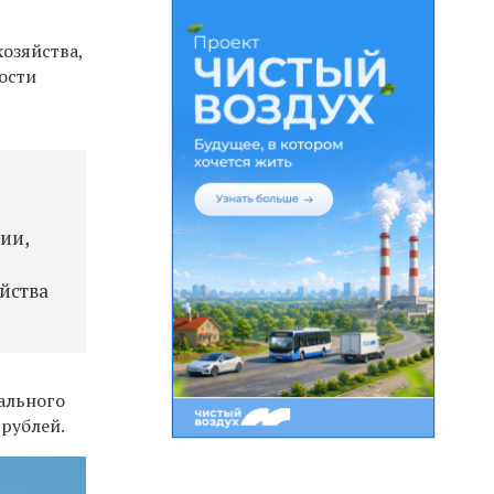
озяйства,
ости
ии,
яйства
ального
 рублей.