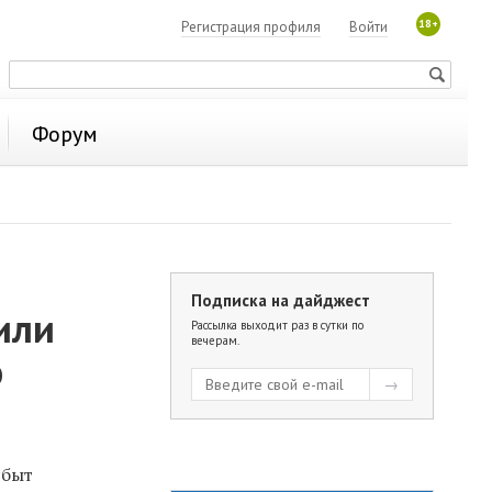
18+
Регистрация профиля
Войти
Форум
Подписка на дайджест
или
Рассылка выходит раз в сутки по
вечерам.
о
сбыт