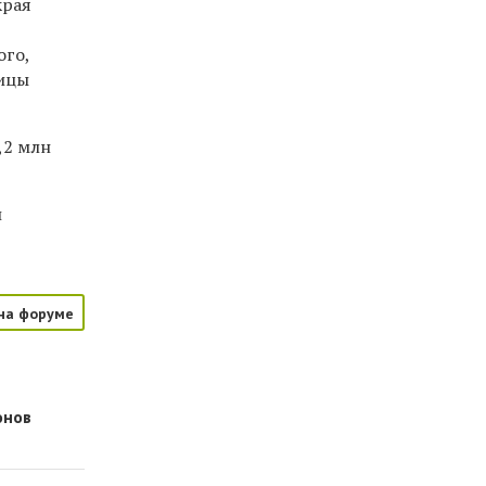
края
ого,
ницы
,2 млн
и
на форуме
онов