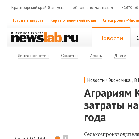
Красноярский край, 8 августа
обновлено: час назад
+16°C
об
Погода в августе
Карта отключений воды
Спецпроект «Чисты
Новости
Лента новостей
Сюжеты
Архив
Досье
/
,
Новости
Экономика
В
Аграриям 
затраты н
года
Сельхозпроизводителя
2 мая 2023 19:45
1