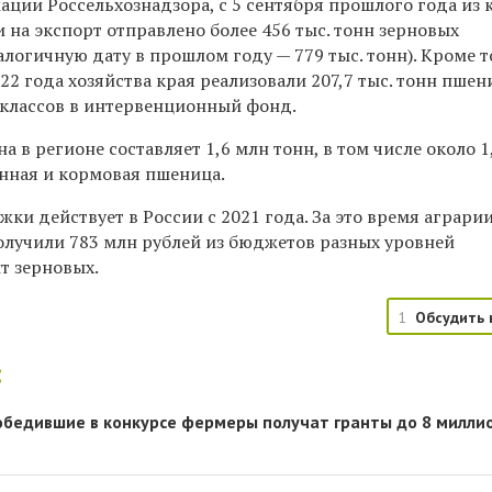
ции Россельхознадзора, с 5 сентября прошлого года из 
и на экспорт отправлено более 456 тыс. тонн зерновых
алогичную дату в прошлом году — 779 тыс. тонн). Кроме т
22 года хозяйства края реализовали 207,7 тыс. тонн пше
о классов в интервенционный фонд.
на в регионе составляет 1,6 млн тонн, в том числе около 1
нная и кормовая пшеница.
ки действует в России с 2021 года. За это время аграри
олучили 783 млн рублей из бюджетов разных уровней
т зерновых.
1
Обсудить 
:
обедившие в конкурсе фермеры получат гранты до 8 милли