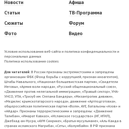
Новости
Афиша
Статьи
ТВ-Программа
Сюжеты
Форум
Фото
Видео
Условия использования веб-сайта и политика конфиденциальности и
персональных данных
Политика использования cookies
Для читателей:
В России признаны экстремистскими и запрещены
организации ФБК (Фонд борьбы с коррупцией, признан иноагентом),
Штабы Навального, «Национал-большевистская партия», «Свидетели
Иеговы», «Армия воли народа», «Русский общенациональный союз»,
«Движение против нелегальной иммиграции», «Правый сектор», УНА-
УНСО, УПА, «Тризуб им. Степана Бандеры», «Мизантропик дивижн»,
«Меджлис крымскотатарского народа», движение «Артподготовка»,
общероссийская политическая партия «Воля», АУЕ, батальоны «Азов» и
«Айдар». Признаны террористическими и запрещены: «Движение
Талибан», «Имарат Кавказ», «Исламское государство» (ИГ, ИГИЛ),
Джебхад-ан-Нусра, «АУМ Синрике», «Братья-мусульмане», «Аль-Каида в
странах исламского Магриба», «Сеть», «Колумбайн». В РФ признана