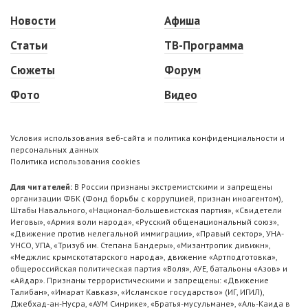
Новости
Афиша
Статьи
ТВ-Программа
Сюжеты
Форум
Фото
Видео
Условия использования веб-сайта и политика конфиденциальности и
персональных данных
Политика использования cookies
Для читателей:
В России признаны экстремистскими и запрещены
организации ФБК (Фонд борьбы с коррупцией, признан иноагентом),
Штабы Навального, «Национал-большевистская партия», «Свидетели
Иеговы», «Армия воли народа», «Русский общенациональный союз»,
«Движение против нелегальной иммиграции», «Правый сектор», УНА-
УНСО, УПА, «Тризуб им. Степана Бандеры», «Мизантропик дивижн»,
«Меджлис крымскотатарского народа», движение «Артподготовка»,
общероссийская политическая партия «Воля», АУЕ, батальоны «Азов» и
«Айдар». Признаны террористическими и запрещены: «Движение
Талибан», «Имарат Кавказ», «Исламское государство» (ИГ, ИГИЛ),
Джебхад-ан-Нусра, «АУМ Синрике», «Братья-мусульмане», «Аль-Каида в