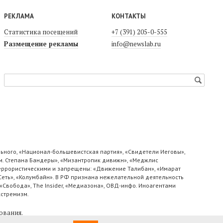
РЕКЛАМА
КОНТАКТЫ
Статистика посещений
+7 (391) 205-0-555
Размещение рекламы
info@newslab.ru
ьного, «Национал-большевистская партия», «Свидетели Иеговы»,
м. Степана Бандеры», «Мизантропик дивижн», «Меджлис
 террористическими и запрещены: «Движение Талибан», «Имарат
«Сеть», «Колумбайн». В РФ признана нежелательной деятельность
«Свобода», The Insider, «Медиазона», ОВД-инфо. Иноагентами
кстремизм.
ования
.