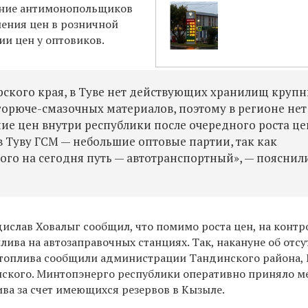
ение антимонопольщиков
ения цен в розничной
ии цен у оптовиков.
ярского края, в Туве нет действующих хранилищ круп
орюче-смазочных материалов, поэтому в регионе нет
е цен внутри республики после очередного роста це
в Туву ГСМ — небольшие оптовые партии, так как
го на сегодня путь — автотранспортный», — пояснил
ислав Ховалыг сообщил, что помимо роста цен, на контр
лива на автозаправочных станциях. Так, накануне об отс
 топлива сообщили администрации Тандинского района,
ского. Минтопэнерго республики оперативно приняло м
ива за счет имеющихся резервов в Кызыле.