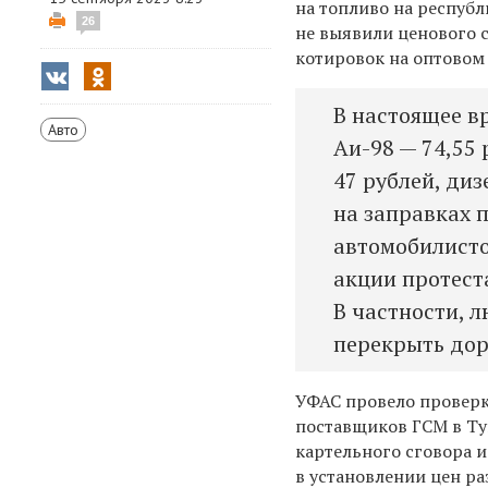
на топливо на республ
26
не выявили ценового 
котировок на оптовом
В настоящее в
Авто
Аи-98 — 74,55 
47 рублей, диз
на заправках 
автомобилисто
акции протест
В частности, 
перекрыть дор
УФАС провело провер
поставщиков ГСМ в Ту
картельного сговора 
в установлении цен р