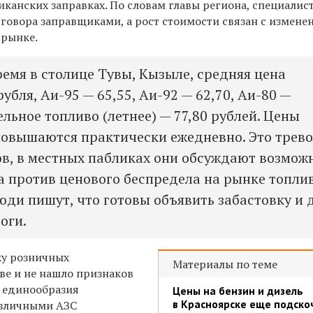
иканских заправках. По словам главы региона, специали
сговора заправщиками, а рост стоимости связан с измене
 рынке.
ремя в столице Тувы, Кызыле, средняя цена
рубля, Аи-95 — 65,55, Аи-92 — 62,70, Аи-80 —
ельное топливо (летнее) — 77,80 рублей. Цены
повышаются практически ежедневно. Э
то трев
в, в местных пабликах они обсуждают возмож
а против ценового беспредела на рынке топлив
люди пишут, что готовы объявить забастовку и 
оги.
ку розничных
Материалы по теме
ве и не нашло признаков
и единообразия
Цены на бензин и дизель
в Красноярске еще подско
азличными АЗС