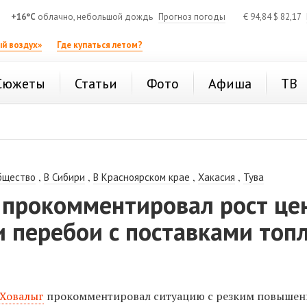
+16°C
облачно, небольшой дождь
Прогноз погоды
€
94,84
$
82,17
й воздух»
Где купаться летом?
Сюжеты
Статьи
Фото
Афиша
ТВ
,
,
,
,
бщество
В Сибири
В Красноярском крае
Хакасия
Тува
 прокомментировал рост це
и перебои с поставками топ
 Ховалыг
прокомментировал ситуацию с резким повышен