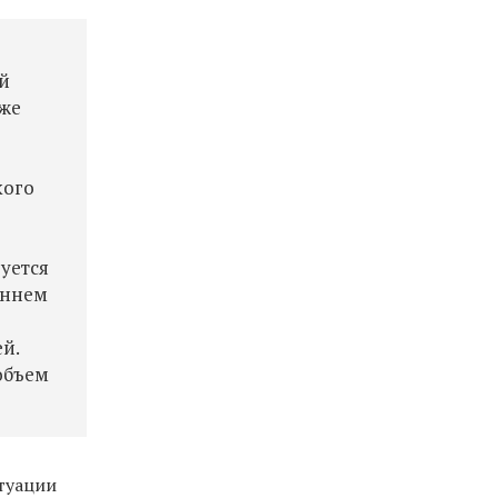
й
уже
кого
руется
еннем
й.
объем
туации