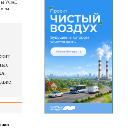
сты УФАС
нием
ожит
ные
а.
даже
чили