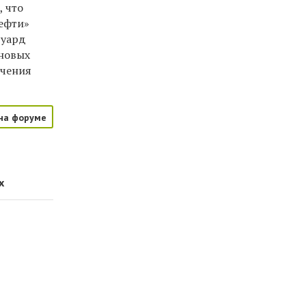
, что
нефти»
дуард
 новых
ечения
на форуме
х