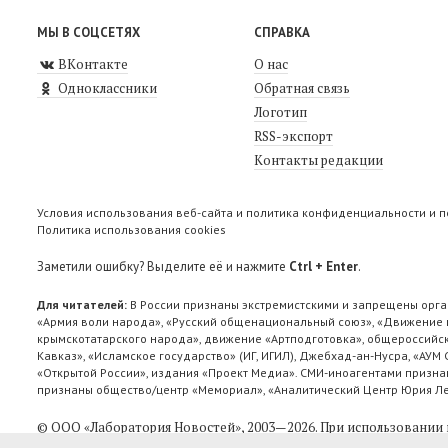
МЫ В СОЦСЕТЯХ
СПРАВКА
ВКонтакте
О нас
Одноклассники
Обратная связь
Логотип
RSS-экспорт
Контакты редакции
Условия использования веб-сайта и политика конфиденциальности и 
Политика использования cookies
Заметили ошибку? Выделите её и нажмите
Ctrl + Enter
.
Для читателей:
В России признаны экстремистскими и запрещены орга
«Армия воли народа», «Русский общенациональный союз», «Движение п
крымскотатарского народа», движение «Артподготовка», общероссийск
Кавказ», «Исламское государство» (ИГ, ИГИЛ), Джебхад-ан-Нусра, «АУМ
«Открытой России», издания «Проект Медиа». СМИ-иноагентами признан
признаны общество/центр «Мемориал», «Аналитический Центр Юрия Лев
© ООО «Лаборатория Новоcтей», 2003—2026.
При использовании 