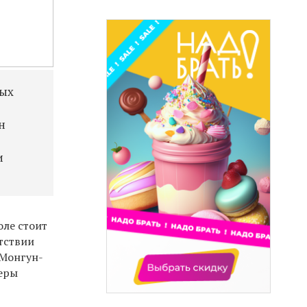
ных
н
и
оле стоит
утствии
 Монгун-
еры