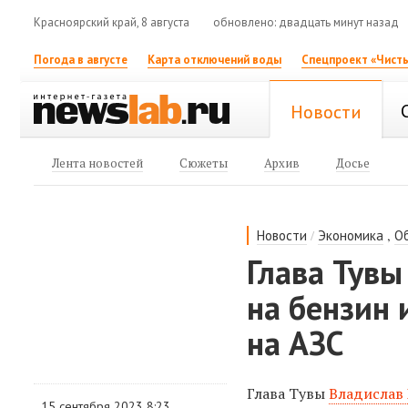
Красноярский край, 8 августа
обновлено: двадцать минут назад
Погода в августе
Карта отключений воды
Спецпроект «Чисты
Новости
Лента новостей
Сюжеты
Архив
Досье
/
,
Новости
Экономика
О
Глава Тувы
на бензин 
на АЗС
Глава Тувы
Владислав
15 сентября 2023 8:23