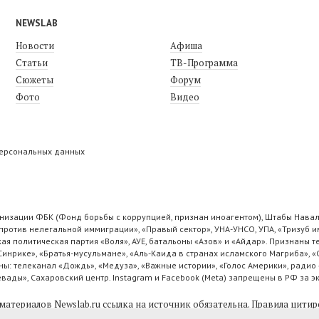
NEWSLAB
Новости
Афиша
Статьи
ТВ-Программа
Сюжеты
Форум
Фото
Видео
персональных данных
низации ФБК (Фонд борьбы с коррупцией, признан иноагентом), Штабы Навал
ротив нелегальной иммиграции», «Правый сектор», УНА-УНСО, УПА, «Тризуб и
ая политическая партия «Воля», АУЕ, батальоны «Азов» и «Айдар». Признаны
 Синрике», «Братья-мусульмане», «Аль-Каида в странах исламского Магриба», 
ы: телеканал «Дождь», «Медуза», «Важные истории», «Голос Америки», радио 
ады», Сахаровский центр. Instagram и Facebook (Metа) запрещены в РФ за э
материалов Newslab.ru ссылка на источник обязательна.
Правила цитир