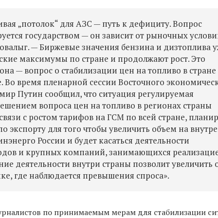
ивая „потолок“ для АЗС — путь к дефициту. Вопрос
ется государством — он зависит от рыночных услови
овалыг. — Б
иржевые значения бензина и дизтоплива 
кие максимумы по стране и продолжают рост. Это
на — вопрос о стабилизации цен на топливо в стране
. Во время пленарной сессии Восточного экономичес
мир Путин сообщил, что ситуация регулируемая
решением вопроса цен на топливо в регионах страны
связи с ростом тарифов на ГСМ по всей стране, плани
о экспорту для того чтобы увеличить объем на внутр
нэнерго России и будет касаться деятельности
водов и крупных компаний, занимающихся реализацие
ие деятельности внутри страны позволит увеличить 
е, где наблюдается превышения спроса».
урналистов по принимаемым мерам для стабилизации си