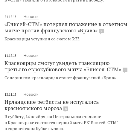
Новости
21.12.15
«Енисей-СТМ» потерпел поражение в ответном
матче против французского «Брива»
2
Красноярцы уступили со счетом 3:33.
Новости
11.12.15
Красноярцы смогут увидеть трансляцию
третьего еврокубкового матча «Енисея-СТМ»
1
Соперником красноярцев станет французский «Брив».
Новости
12.11.15
Ирландские регбисты не испугались
красноярского мороза
8
В субботу, 14 ноября, на Центральном стадионе
в Красноярске состоится первый матч РК"Енисей-СТМ"
в европейском Кубке вызова.