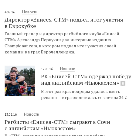
Новости
4.02.16
Директор «Енисея-СТМ» подвел итог участия
в Еврокубке
Главный тренер и директор регбийного клуба «Енисей-
СТМ» Александр Первухин дал интервью изданию
Championat.com, в котором подвел итог участия своей
команды в играх Еврочелленджа.
Новости
17.01.16
РК «Енисей-СТМ» одержал победу
над английским «Ньюкаслом»
8
В этот раз красноярцам удалось взять
реванш — игра окончилась со счетом 24:7.
Новости
13.01.16
Регбисты «Енисея-СТМ» сыграют в Сочи
с английским «Ньюкаслом»
В «СТМ» заявили о готовности играть на победу.