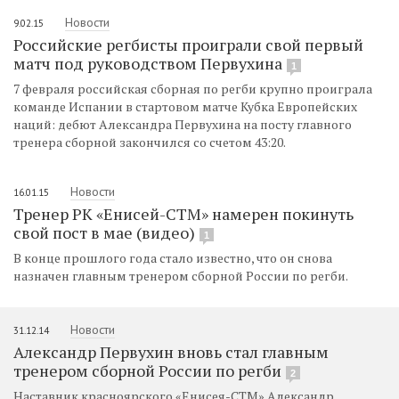
Новости
9.02.15
Российские регбисты проиграли свой первый
матч под руководством Первухина
1
7 февраля российская сборная по регби крупно проиграла
команде Испании в стартовом матче Кубка Европейских
наций: дебют Александра Первухина на посту главного
тренера сборной закончился со счетом 43:20.
Новости
16.01.15
Тренер РК «Енисей-СТМ» намерен покинуть
свой пост в мае (видео)
1
В конце прошлого года стало известно, что он снова
назначен главным тренером сборной России по регби.
Новости
31.12.14
Александр Первухин вновь стал главным
тренером сборной России по регби
2
Наставник красноярского «Енисея-СТМ» Александр