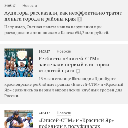
Новости
24.05.17
Аудиторы рассказали, как неэффективно тратят
деньги города и районы края
5
Например, Счетная палата нашла нарушения при
расходовании чиновниками Канска 654,2 млн рублей.
Новости
14.05.17
Регбисты «Енисей-СТМ»
завоевали первый в истории
«золотой щит»
8
13 мая в столице Шотландии Эдинбурге
красноярские регбийные гранды «Енисей-СТМ» и «Красный
Яр» сразились за первый европейский клубный трофей для
России.
Новости
24.04.17
«Енисей-СТМ» и «Красный Яр»
победили в полуфиналах