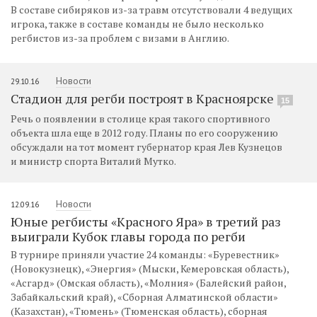
В составе сибиряков из-за травм отсутствовали 4 ведущих
игрока, также в составе команды не было несколько
регбистов из-за проблем с визами в Англию.
Новости
29.10.16
Стадион для регби построят в Красноярске
15
Речь о появлении в столице края такого спортивного
объекта шла еще в 2012 году. Планы по его сооружению
обсуждали на тот момент губернатор края Лев Кузнецов
и министр спорта Виталий Мутко.
Новости
12.09.16
Юные регбисты «Красного Яра» в третий раз
выиграли Кубок главы города по регби
В турнире приняли участие 24 команды: «Буревестник»
(Новокузнецк), «Энергия» (Мыски, Кемеровская область),
«Асгард» (Омская область), «Молния» (Балейский район,
Забайкальский край), «Сборная Алматинской области»
(Казахстан), «Тюмень» (Тюменская область), сборная