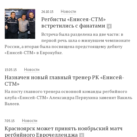
Новости
26.10.15
Регбисты «Енисея-СТМ»
встретились с фанатами
4
Встреча была разделена на две части: в
первой речь шла о минувшем чемпионате
России, а вторая была посвящена предстоящему дебюту
«Енисей-СТМ» в Еврокубке.
Новости
15.05.15
Назначен новый главный тренер РК «Енисей-
СТМ»
На посту главного тренера основной команды регбийного
клуба «Енисей-СТМ» Александра Первухина заменит Вакиль
Валеев.
Новости
7.05.15
Красноярск может принять ноябрьский матч
регбийного Еврочелленджа
4