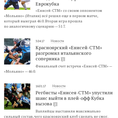
Еврокубка
«Енисей-СТМ» со своим оппонентом
«Мольяно» (Италия) всё решил еще в первом матче,
который выиграл 46:0. Вторая игра прошла
по аналогичному сценарию — 51:7.
Новости
3.04.17
Красноярский «Енисей-СТМ»
разгромил итальянского
соперника
1
Финальный счет встречи «Енисей-СТМ» —
«Мольяно» — 46:0.
Новости
16.01.17
Регбисты «Енисея-СТМ» упустили
шанс выйти в плей-офф Кубка
вызова
2
Валлийцы выставили максимально
сильный состав, чего красноярский клуб сделать не смог.