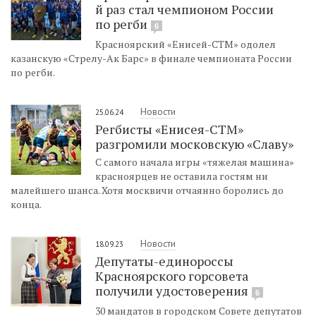
й раз стал чемпионом России
по регби
6
Красноярский «Енисей-СТМ» одолел
казанскую «Стрелу-Ак Барс» в финале чемпионата России
по регби.
Новости
25.06.24
Регбисты «Енисея-СТМ»
разгромили московскую «Славу»
С самого начала игры «тяжелая машина»
красноярцев не оставила гостям ни
малейшего шанса. Хотя москвичи отчаянно боролись до
конца.
Новости
18.09.23
Депутаты-единороссы
Красноярского горсовета
получили удостоверения
6
30 мандатов в городском Совете депутатов