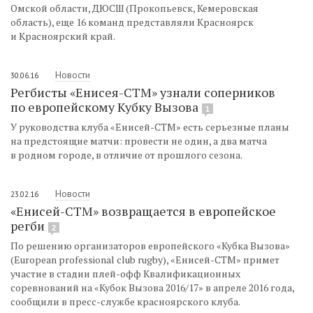
Омской области, ДЮСШ (Прокопьевск, Кемеровская
область), еще 16 команд представляли Красноярск
и Красноярский край.
Новости
30.06.16
Регбисты «Енисея-СТМ» узнали соперников
по европейскому Кубку Вызова
1
У руководства клуба «Енисей-СТМ» есть серьезные планы
на предстоящие матчи: провести не один, а два матча
в родном городе, в отличие от прошлого сезона.
Новости
23.02.16
«Енисей-СТМ» возвращается в европейское
регби
2
По решению организаторов европейского «Кубка Вызова»
(European professional club rugby), «Енисей-СТМ» примет
участие в стадии плей-офф Квалификационных
соревнований на «Кубок Вызова 2016/17» в апреле 2016 года,
сообщили в пресс-службе красноярского клуба.