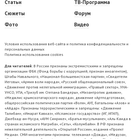
Статьи
ТВ-Программа
Сюжеты
Форум
Фото
Видео
Условия использования веб-сайта и политика конфиденциальности и
персональных данных
Политика использования cookies
Для читателей:
В России признаны экстремистскими и запрещены
организации ФБК (Фонд борьбы с коррупцией, признан иноагентом),
Штабы Навального, «Национал-большевистская партия», «Свидетели
Иеговы», «Армия воли народа», «Русский общенациональный союз»,
«Движение против нелегальной иммиграции», «Правый сектор», УНА-
УНСО, УПА, «Тризуб им. Степана Бандеры», «Мизантропик дивижн»,
«Меджлис крымскотатарского народа», движение «Артподготовка»,
общероссийская политическая партия «Воля», АУЕ, батальоны «Азов» и
«Айдар». Признаны террористическими и запрещены: «Движение
Талибан», «Имарат Кавказ», «Исламское государство» (ИГ, ИГИЛ),
Джебхад-ан-Нусра, «АУМ Синрике», «Братья-мусульмане», «Аль-Каида в
странах исламского Магриба», «Сеть», «Колумбайн». В РФ признана
нежелательной деятельность «Открытой России», издания «Проект
Медиа». СМИ-иноагентами признаны: телеканал «Дождь», «Медуза»,