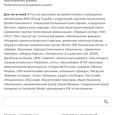
персональных данных
Политика использования cookies
Для читателей:
В России признаны экстремистскими и запрещены
организации ФБК (Фонд борьбы с коррупцией, признан иноагентом),
Штабы Навального, «Национал-большевистская партия», «Свидетели
Иеговы», «Армия воли народа», «Русский общенациональный союз»,
«Движение против нелегальной иммиграции», «Правый сектор», УНА-
УНСО, УПА, «Тризуб им. Степана Бандеры», «Мизантропик дивижн»,
«Меджлис крымскотатарского народа», движение «Артподготовка»,
общероссийская политическая партия «Воля», АУЕ, батальоны «Азов» и
«Айдар». Признаны террористическими и запрещены: «Движение
Талибан», «Имарат Кавказ», «Исламское государство» (ИГ, ИГИЛ),
Джебхад-ан-Нусра, «АУМ Синрике», «Братья-мусульмане», «Аль-Каида в
странах исламского Магриба», «Сеть», «Колумбайн». В РФ признана
нежелательной деятельность «Открытой России», издания «Проект
Медиа». СМИ-иноагентами признаны: телеканал «Дождь», «Медуза»,
«Важные истории», «Голос Америки», радио «Свобода», The Insider,
«Медиазона», ОВД-инфо. Иноагентами признаны общество/центр
«Мемориал», «Аналитический Центр Юрия Левады», Сахаровский центр.
Instagram и Facebook (Metа) запрещены в РФ за экстремизм.