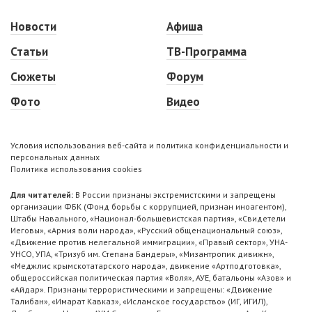
Новости
Афиша
Статьи
ТВ-Программа
Сюжеты
Форум
Фото
Видео
Условия использования веб-сайта и политика конфиденциальности и
персональных данных
Политика использования cookies
Для читателей:
В России признаны экстремистскими и запрещены
организации ФБК (Фонд борьбы с коррупцией, признан иноагентом),
Штабы Навального, «Национал-большевистская партия», «Свидетели
Иеговы», «Армия воли народа», «Русский общенациональный союз»,
«Движение против нелегальной иммиграции», «Правый сектор», УНА-
УНСО, УПА, «Тризуб им. Степана Бандеры», «Мизантропик дивижн»,
«Меджлис крымскотатарского народа», движение «Артподготовка»,
общероссийская политическая партия «Воля», АУЕ, батальоны «Азов» и
«Айдар». Признаны террористическими и запрещены: «Движение
Талибан», «Имарат Кавказ», «Исламское государство» (ИГ, ИГИЛ),