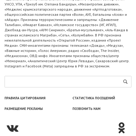
УНСО, УПА, «Тризуб им. Степана Бандеры», «Мизантропик дивижн»,
«Меджлис крымскотатарского народа», движение «Артподготовка»,
общероссийская политическая партия «Воля», АУЕ, батальоны «Азов» и
«Айдар». Признаны террористическими и запрещены: «Движение
Талибан», «Имарат Кавказ», «Исламское государство» (ИГ, ИГИЛ),
Джебхад-ан-Нусра, «АУМ Синрике», «Братья-мусульмане», «Аль-Каида в
странах исламского Магриба», «Сеть», «Колумбайн». В РФ признана
нежелательной деятельность «Открытой России», издания «Проект
Медиа». СМИ-иноагентами признаны: телеканал «Дождь», «Медуза»,
«Важные истории», «Голос Америки», радио «Свобода», The Insider,
«Медиазона», ОВД-инфо. Иноагентами признаны общество/центр
«Мемориал», «Аналитический Центр Юрия Левады», Сахаровский центр.
Instagram и Facebook (Metа) запрещены в РФ за экстремизм.
ПРАВИЛА ЦИТИРОВАНИЯ
СТАТИСТИКА ПОСЕЩЕНИЙ
РАЗМЕЩЕНИЕ РЕКЛАМЫ
ПОЗВОНИТЬ НАМ