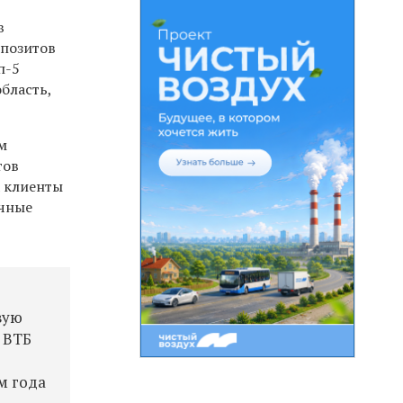
в
епозитов
п-5
бласть,
м
тов
а клиенты
очные
вую
 ВТБ
м года