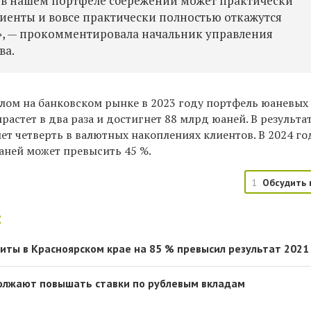
 в нашем портфеле сбережений может практически
клиенты и вовсе практически полностью откажутся
о», — прокомментировала начальник управления
ва.
елом на банковском рынке в 2023 году портфель юаневых
астет в два раза и достигнет 88 млрд юаней. В результа
ет четверть в валютных накоплениях клиентов. В 2024 го
аней может превысить 45 %.
1
Обсудить 
:
диты в Красноярском крае на 85 % превысил результат 2021
олжают повышать ставки по рублевым вкладам