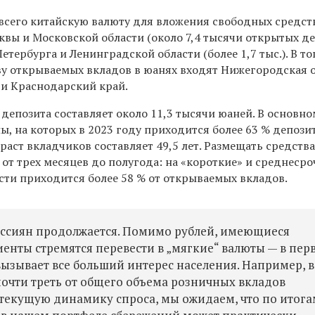
всего китайскую валюту для вложения свободных средст
вы и Московской области (около 7,4 тысячи открытых д
Петербурга и Ленинградской области (более 1,7 тыс.). В то
ву открываемых вкладов в юанях входят Нижегородская о
 и Краснодарский край.
депозита составляет около 11,3 тысячи юаней. В основно
, на которых в 2023 году приходится более 63 % депози
зраст вкладчиков составляет 49,5 лет. Размещать средств
от трех месяцев до полугода: на «короткие» и среднеср
сти приходится более 58 % от открываемых вкладов.
ссиян продолжается. Помимо рублей, имеющиеся
иенты стремятся перевести в „мягкие“ валюты — в пер
вызывает все больший интерес населения. Например, в
почти треть от общего объема розничных вкладов
 текущую динамику спроса, мы ожидаем, что по итога