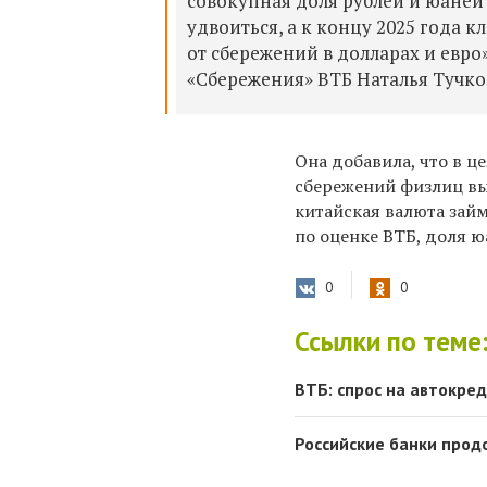
совокупная доля рублей и юаней
удвоиться, а к концу 2025 года 
от сбережений в долларах и евр
«Сбережения» ВТБ Наталья Тучко
Она добавила, что в ц
сбережений физлиц выр
китайская валюта займ
по оценке ВТБ, доля ю
0
0
Ссылки по теме
ВТБ: спрос на автокре
Российские банки прод