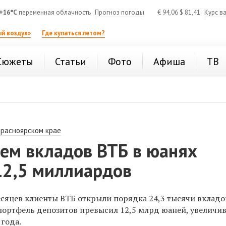
+16°C
переменная облачность
Прогноз погоды
€
94,06
$
81,41
Курс в
й воздух»
Где купаться летом?
Сюжеты
Статьи
Фото
Афиша
ТВ
Красноярском крае
ем вкладов ВТБ в юанях
12,5 миллиардов
есяцев клиенты ВТБ открыли порядка 24,3 тысячи вкладо
портфель депозитов превысил 12,5 млрд юаней, увеличи
 года.