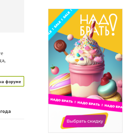
те
да,
на форуме
 года