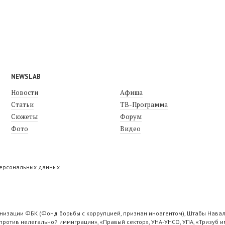
NEWSLAB
Новости
Афиша
Статьи
ТВ-Программа
Сюжеты
Форум
Фото
Видео
персональных данных
низации ФБК (Фонд борьбы с коррупцией, признан иноагентом), Штабы Навал
ротив нелегальной иммиграции», «Правый сектор», УНА-УНСО, УПА, «Тризуб и