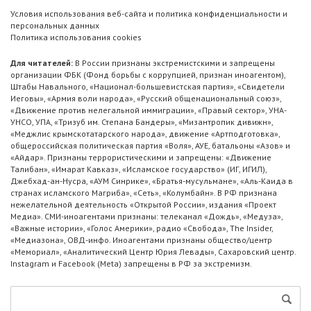
Условия использования веб-сайта и политика конфиденциальности и
персональных данных
Политика использования cookies
Для читателей:
В России признаны экстремистскими и запрещены
организации ФБК (Фонд борьбы с коррупцией, признан иноагентом),
Штабы Навального, «Национал-большевистская партия», «Свидетели
Иеговы», «Армия воли народа», «Русский общенациональный союз»,
«Движение против нелегальной иммиграции», «Правый сектор», УНА-
УНСО, УПА, «Тризуб им. Степана Бандеры», «Мизантропик дивижн»,
«Меджлис крымскотатарского народа», движение «Артподготовка»,
общероссийская политическая партия «Воля», АУЕ, батальоны «Азов» и
«Айдар». Признаны террористическими и запрещены: «Движение
Талибан», «Имарат Кавказ», «Исламское государство» (ИГ, ИГИЛ),
Джебхад-ан-Нусра, «АУМ Синрике», «Братья-мусульмане», «Аль-Каида в
странах исламского Магриба», «Сеть», «Колумбайн». В РФ признана
нежелательной деятельность «Открытой России», издания «Проект
Медиа». СМИ-иноагентами признаны: телеканал «Дождь», «Медуза»,
«Важные истории», «Голос Америки», радио «Свобода», The Insider,
«Медиазона», ОВД-инфо. Иноагентами признаны общество/центр
«Мемориал», «Аналитический Центр Юрия Левады», Сахаровский центр.
Instagram и Facebook (Metа) запрещены в РФ за экстремизм.