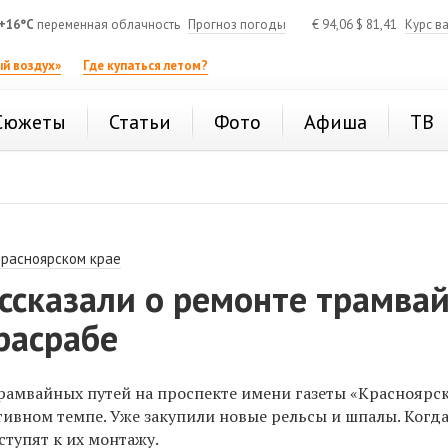
+16°C
переменная облачность
Прогноз погоды
€
94,06
$
81,41
Курс в
й воздух»
Где купаться летом?
Сюжеты
Статьи
Фото
Афиша
ТВ
Красноярском крае
ассказали о ремонте трамва
расрабе
амвайных путей на проспекте имени газеты «Красноярс
тивном темпе. Уже закупили новые рельсы и шпалы. Когда
ступят к их монтажу.