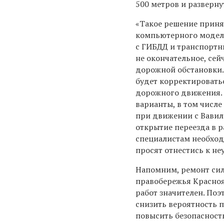
500 метров и разверну
«Такое решение приня
компьютерного моде
с ГИБДД и транспорт
не окончательное, сей
дорожной обстановки.
будет корректировать
дорожного движения.
варианты, в том числе
при движении с Вавило
открытие переезда в р
специалистам необход
просят отнестись к не
Напомним, ремонт си
правобережья Красно
работ значителен. Поэ
снизить вероятность 
повысить безопасност