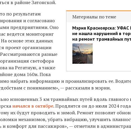
ться в районе Затонской.
то по результатам
Материалы по теме
лирования и
согласовано
ными предприятиями.
Оно
Мэрия Красноярска: УФАС 
не нашла нарушений в тор
час ведется мониторинг
на ремонт трамвайных пу
 На основе этих данных
ся проект организации
 Рассматриваются разные
 организация светофора
ва на Регатную, а также
айоне дома 160и. Пока
имо набрать информацию и проанализировать ее. Водит
удобствам с пониманием», — рассказали в мэрии.
льно
изношенных 3 км
трамвайных путей вдоль главного 
ярска
начался в октябре
. Продлится он до июля 2024 года
тому их будут проводить и зимой. Ремонт позволит обнов
поломки механизмов, убрать вибрацию, улучшить плавнос
ь и комфорт для пассажиров», — отметили в администрац