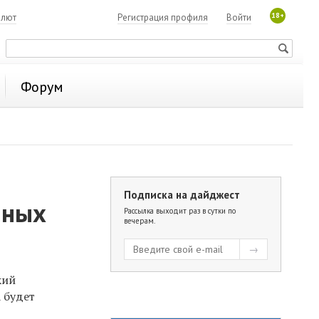
18+
алют
Регистрация профиля
Войти
Форум
Подписка на дайджест
йных
Рассылка выходит раз в сутки по
вечерам.
кий
 будет