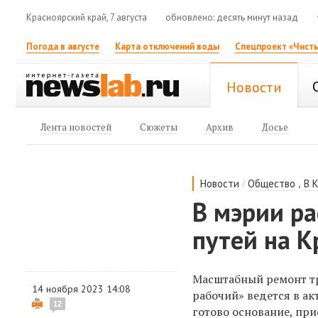
Красноярский край, 7 августа
обновлено: десять минут назад
Погода в августе
Карта отключений воды
Спецпроект «Чисты
Новости
Лента новостей
Сюжеты
Архив
Досье
/
,
Новости
Общество
В 
В мэрии р
путей на К
Масштабный ремонт тр
14 ноября 2023 14:08
рабочий» ведется в ак
12
готово основание, при