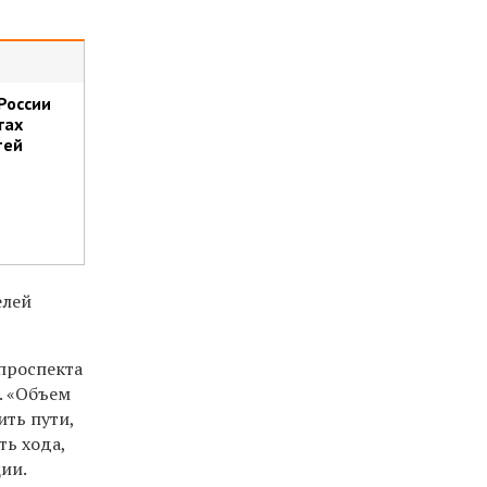
России
гах
тей
елей
проспекта
. «Объем
ить пути,
ть хода,
ии.