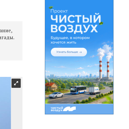
ание,
игады.