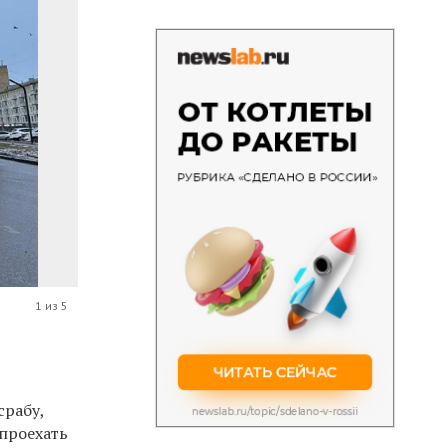
1 из 5
срабу,
проехать