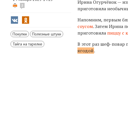
Ирина Огурчёнок — из
2
приготовила необычны
Напомним, первым блю
соусом
. Затем Ирина 
приготовила
пиццу с 
Покупки
Полезные штуки
В этот раз шеф-повар
Тайга на тарелке
ягодой
.