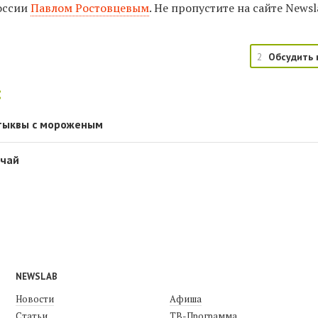
оссии
Павлом Ростовцевым
. Не пропустите на сайте Newsl
2
Обсудить 
:
 тыквы с мороженым
 чай
NEWSLAB
Новости
Афиша
Статьи
ТВ-Программа