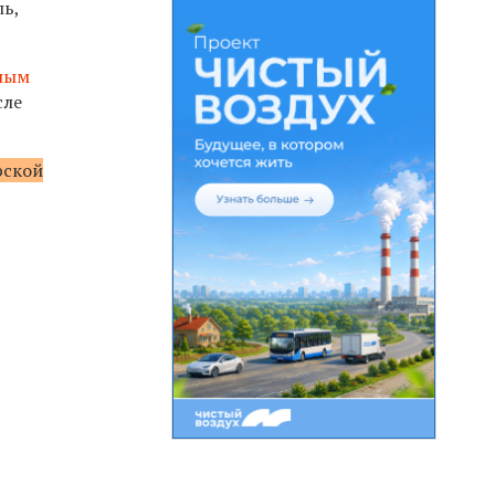
ь,
жным
сле
рской