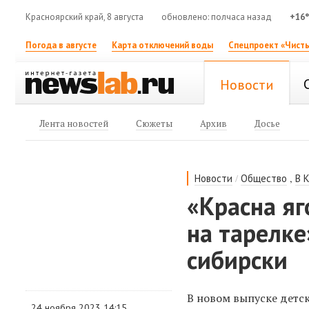
Красноярский край, 8 августа
обновлено: полчаса назад
+16
Погода в августе
Карта отключений воды
Спецпроект «Чисты
Новости
Лента новостей
Сюжеты
Архив
Досье
/
,
Новости
Общество
В 
«Красна яг
на тарелке
сибирски
В новом выпуске детск
24 ноября 2023 14:15