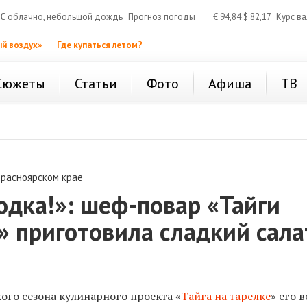
°C
облачно, небольшой дождь
Прогноз погоды
€
94,84
$
82,17
Курс в
й воздух»
Где купаться летом?
Сюжеты
Статьи
Фото
Афиша
ТВ
Красноярском крае
одка!»: шеф-повар «Тайги
» приготовила сладкий сала
ого сезона кулинарного проекта «
Тайга на тарелке
» его 