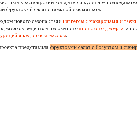
вестный красноярский кондитер и кулинар-преподавател
й фруктовый салат с таежной изюминкой.
дом нового сезона стали
наггетсы с макаронами и тае
поделилась рецептом
необычного
японского десерта
, а по
курицей и кедровым маслом
.
 проекта представила
фруктовый салат с йогуртом и сиби