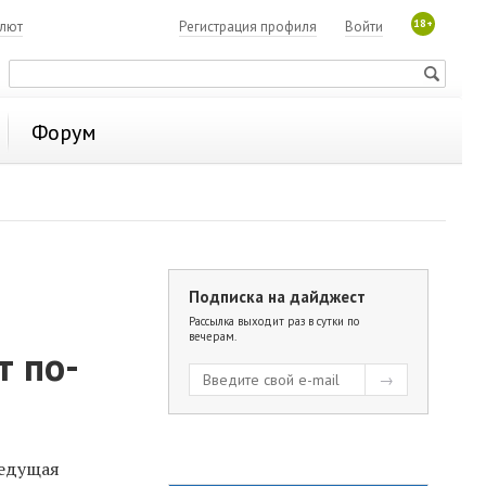
18+
алют
Регистрация профиля
Войти
Форум
Подписка на дайджест
Рассылка выходит раз в сутки по
вечерам.
т по-
ведущая