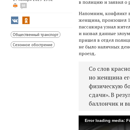
в полицию и заявил о 
68
Напомним, конфликт в 
женщина, произошел 19
пассажира
узнал жите
и назвал данные злоу
Общественный транспорт
пришел в отдел полиц
Сезонное обострение
не было наличных дене
проезд.
Со слов красн
но женщина ег
физическую бо
сдачи». В рез
баллончик и в
Error loading media: F