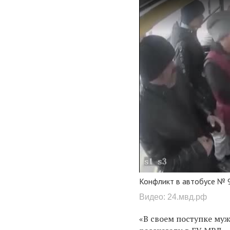
Конфликт в автобусе № 
Видео: 24.мвд.рф
«В своем поступке муж