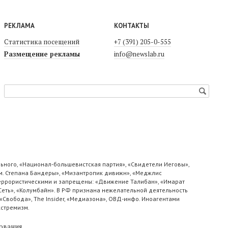
РЕКЛАМА
КОНТАКТЫ
Статистика посещений
+7 (391) 205-0-555
Размещение рекламы
info@newslab.ru
ьного, «Национал-большевистская партия», «Свидетели Иеговы»,
м. Степана Бандеры», «Мизантропик дивижн», «Меджлис
 террористическими и запрещены: «Движение Талибан», «Имарат
«Сеть», «Колумбайн». В РФ признана нежелательной деятельность
«Свобода», The Insider, «Медиазона», ОВД-инфо. Иноагентами
кстремизм.
ования
.