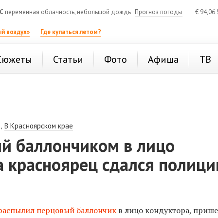
C
переменная облачность, небольшой дождь
Прогноз погоды
€
94,06
й воздух»
Где купаться летом?
Сюжеты
Статьи
Фото
Афиша
ТВ
,
В Красноярском крае
й баллончиком в лицо
а красноярец сдался полици
распылил перцовый баллончик
в лицо кондуктора, приш