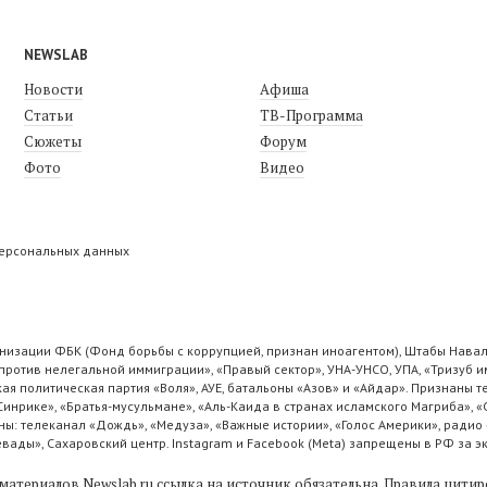
NEWSLAB
Новости
Афиша
Статьи
ТВ-Программа
Сюжеты
Форум
Фото
Видео
персональных данных
низации ФБК (Фонд борьбы с коррупцией, признан иноагентом), Штабы Навал
ротив нелегальной иммиграции», «Правый сектор», УНА-УНСО, УПА, «Тризуб и
ая политическая партия «Воля», АУЕ, батальоны «Азов» и «Айдар». Признаны
 Синрике», «Братья-мусульмане», «Аль-Каида в странах исламского Магриба», 
ы: телеканал «Дождь», «Медуза», «Важные истории», «Голос Америки», радио 
ады», Сахаровский центр. Instagram и Facebook (Metа) запрещены в РФ за э
материалов Newslab.ru ссылка на источник обязательна.
Правила цитир