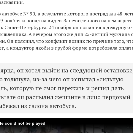
раскаянии.
автобусе № 90, в результате которого пострадала 48-лет
 ноября и попал на видео. Запечатленного на нем агрес
ль Санкт-Петербурга. 24 ноября он позвонил в дежурную 
мышленника. А в
ечером этого же дня 25-летний мужчина 
ии.
Он пояснил, что конфликт возник по причине того, что
г, а кондуктор якобы в грубой форме потребовала оплат
оярца, он хотел выйти на следующей остановке
о толкнула, из-за чего он испытал «сильную
ль, которую не смог пережить и решил дать
ультате он распылил женщине в лицо перцовый
ыбежал из салона автобуса.
ile could not be played