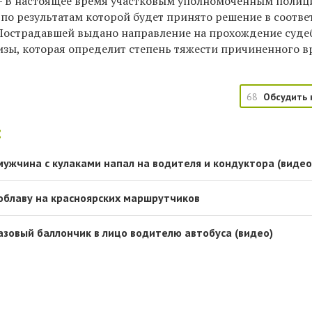
—
В настоящее время участковым уполномоченным полиц
 по результатам которой будет принято решение в соотве
Пострадавшей выдано направление на прохождение суде
зы, которая определит степень тяжести причиненного в
68
Обсудить 
:
мужчина с кулаками напал на водителя и кондуктора (видео
облаву на красноярских маршрутчиков
азовый баллончик в лицо водителю автобуса (видео)