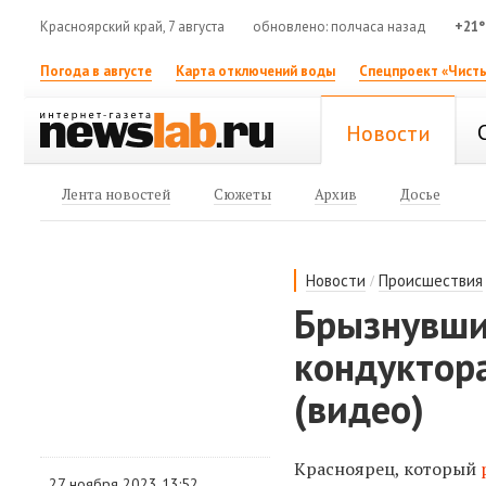
Красноярский край, 7 августа
обновлено: полчаса назад
+21°
Погода в августе
Карта отключений воды
Спецпроект «Чисты
Новости
Лента новостей
Сюжеты
Архив
Досье
/
Новости
Происшествия
Брызнувши
кондуктор
(видео)
Красноярец, который
27 ноября 2023 13:52