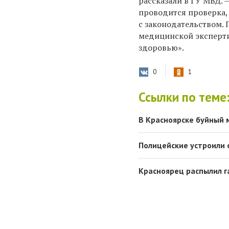
рассказали в ГУ МВД. 
проводится проверка,
с законодательством.
медицинской эксперти
здоровью».
0
1
Ссылки по теме
В Красноярске буйный 
Полицейские устроили 
Красноярец распылил г