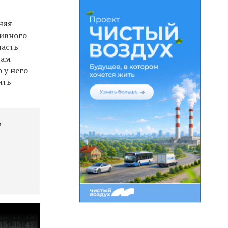
няя
сивного
часть
сам
 у него
ить
,