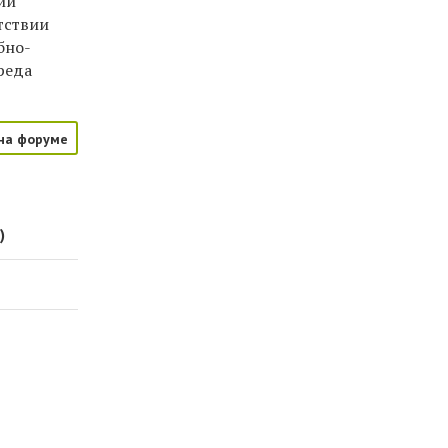
ии
тствии
бно-
реда
на форуме
)