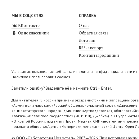
МЫ В СОЦСЕТЯХ
СПРАВКА
ВКонтакте
О нас
Одноклассники
Обратная связь
Логотип
RSS-экспорт
Контакты редакции
Условия использования веб-сайта и политика конфиденциальности и 
Политика использования cookies
Заметили ошибку? Выделите её и нажмите
Ctrl + Enter
.
Для читателей:
В России признаны экстремистскими и запрещены орга
«Армия воли народа», «Русский общенациональный союз», «Движение п
крымскотатарского народа», движение «Артподготовка», общероссийск
Кавказ», «Исламское государство» (ИГ, ИГИЛ), Джебхад-ан-Нусра, «АУМ
«Открытой России», издания «Проект Медиа». СМИ-иноагентами признан
признаны общество/центр «Мемориал», «Аналитический Центр Юрия Лев
© ООО «Лаборатория Новоcтей», 2003—2026.
При использовании 