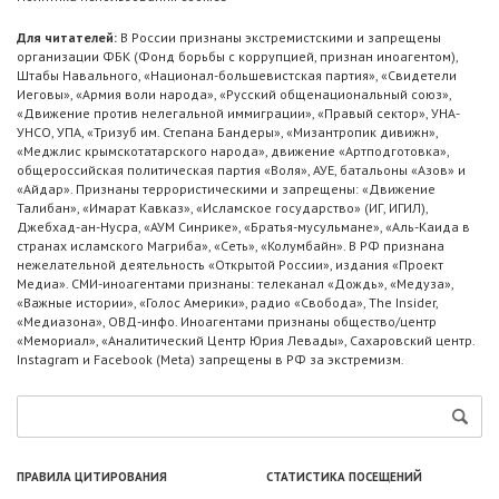
Для читателей:
В России признаны экстремистскими и запрещены
организации ФБК (Фонд борьбы с коррупцией, признан иноагентом),
Штабы Навального, «Национал-большевистская партия», «Свидетели
Иеговы», «Армия воли народа», «Русский общенациональный союз»,
«Движение против нелегальной иммиграции», «Правый сектор», УНА-
УНСО, УПА, «Тризуб им. Степана Бандеры», «Мизантропик дивижн»,
«Меджлис крымскотатарского народа», движение «Артподготовка»,
общероссийская политическая партия «Воля», АУЕ, батальоны «Азов» и
«Айдар». Признаны террористическими и запрещены: «Движение
Талибан», «Имарат Кавказ», «Исламское государство» (ИГ, ИГИЛ),
Джебхад-ан-Нусра, «АУМ Синрике», «Братья-мусульмане», «Аль-Каида в
странах исламского Магриба», «Сеть», «Колумбайн». В РФ признана
нежелательной деятельность «Открытой России», издания «Проект
Медиа». СМИ-иноагентами признаны: телеканал «Дождь», «Медуза»,
«Важные истории», «Голос Америки», радио «Свобода», The Insider,
«Медиазона», ОВД-инфо. Иноагентами признаны общество/центр
«Мемориал», «Аналитический Центр Юрия Левады», Сахаровский центр.
Instagram и Facebook (Metа) запрещены в РФ за экстремизм.
ПРАВИЛА ЦИТИРОВАНИЯ
СТАТИСТИКА ПОСЕЩЕНИЙ