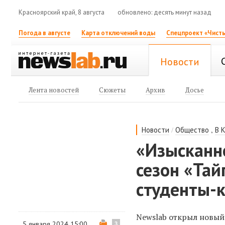
Красноярский край, 8 августа
обновлено: десять минут назад
Погода в августе
Карта отключений воды
Спецпроект «Чисты
Новости
Лента новостей
Сюжеты
Архив
Досье
/
,
Новости
Общество
В 
«Изысканн
сезон «Тай
студенты-
Newslab открыл новый
5 января 2024 15:00
3