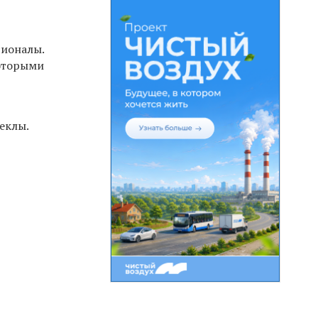
сионалы.
которыми
еклы.