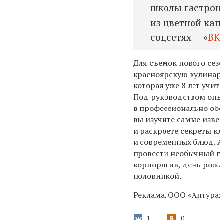
школы гастрон
из цветной кап
соцсетях — «
ВК
Для съемок нового се
красноярскую кулинар
которая уже 8 лет учи
Под руководством оп
в профессионально о
вы изучите самые изв
и раскроете секреты к
и современных блюд. 
провести необычный г
корпоратив, день рожд
половинкой.
Реклама. ООО «Антураж
1
0