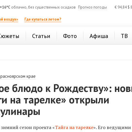
+16°C
облачно, без существенных осадков
Прогноз погоды
€
94,84
$
8
й воздух»
Где купаться летом?
Сюжеты
Статьи
Фото
Афиша
ТВ
Красноярском крае
ое блюдо к Рождеству»: но
ги на тарелке» открыли
кулинары
 зимний сезон проекта «
Тайга на тарелке
». Его ведущими