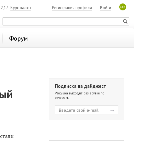
18+
2,17
Курс валют
Регистрация профиля
Войти
Форум
Подписка на дайджест
вый
Рассылка выходит раз в сутки по
вечерам.
 стали