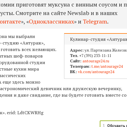
омии приготовят муксуна с винным соусом и 
усты. Смотрите на сайте Newslab и в наших
онтакте
», «
Одноклассниках
» и
Telegram
.
зона мы выбрали
Кулинар-студия «Антура
-студию «Антураж»,
т готовить всех желающих.
Адрес:
ул. Партизана Железня
ытных шеф-поваров
Тел.
+7 (391) 233-11-11
Сайт:
antourage24.ru
борудованной студии
Телеграм:
t.me/antourage24
естные кухни мира
ВК:
vk.com/antourage24
лассических
А еще здесь можно
астрономический девичник или дружескую вечеринку,
ения и даже свидание, где вы будете готовить вместе со
». erid:
LdtCKWRHg
3
Обсудить 