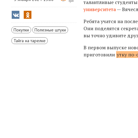
талантливые студент
университета
— Вячесл
Ребята учатся на посл
Они поделятся секрет
Покупки
Полезные штуки
вы точно удивите друз
Тайга на тарелке
В первом выпуске нов
приготовили
утку по-