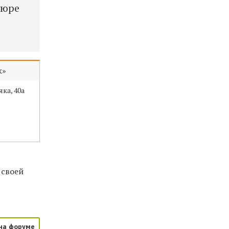
пюре
ж»
ка, 40а
 своей
на форуме