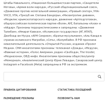
Штабы Навального, «Национал-большевистская партия», «Свидетели
Иеговы», «Армия воли народа», «Русский общенациональный союз»,
«Движение против нелегальной иммиграции», «Правый сектор», УНА-
УНСО, УПА, «Тризуб им. Степана Бандеры», «Мизантропик дивижн»,
«Меджлис крымскотатарского народа», движение «Артподготовка»,
общероссийская политическая партия «Воля», АУЕ, батальоны «Азов» и
«Айдар». Признаны террористическими и запрещены: «Движение
Талибан», «Имарат Кавказ», «Исламское государство» (ИГ, ИГИЛ),
Джебхад-ан-Нусра, «АУМ Синрике», «Братья-мусульмане», «Аль-Каида в
странах исламского Магриба», «Сеть», «Колумбайн». В РФ признана
нежелательной деятельность «Открытой России», издания «Проект
Медиа». СМИ-иноагентами признаны: телеканал «Дождь», «Медуза»,
«Важные истории», «Голос Америки», радио «Свобода», The Insider,
«Медиазона», ОВД-инфо. Иноагентами признаны общество/центр
«Мемориал», «Аналитический Центр Юрия Левады», Сахаровский центр.
Instagram и Facebook (Metа) запрещены в РФ за экстремизм.
ПРАВИЛА ЦИТИРОВАНИЯ
СТАТИСТИКА ПОСЕЩЕНИЙ
РАЗМЕЩЕНИЕ РЕКЛАМЫ
ПОЗВОНИТЬ НАМ