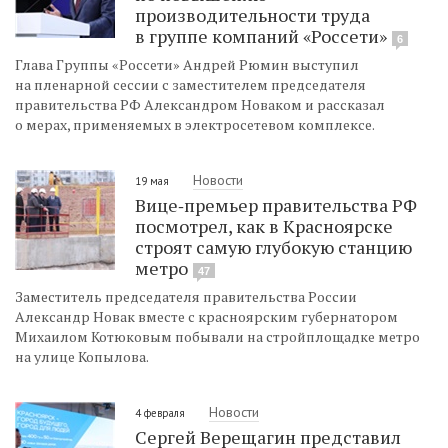
производительности труда
в группе компаний «Россети»
6
Глава Группы «Россети» Андрей Рюмин выступил
на пленарной сессии с заместителем председателя
правительства РФ Александром Новаком и рассказал
о мерах, применяемых в электросетевом комплексе.
Новости
19 мая
Вице‑премьер правительства РФ
посмотрел, как в Красноярске
строят самую глубокую станцию
метро
47
Заместитель председателя правительства России
Александр Новак вместе с красноярским губернатором
Михаилом Котюковым побывали на стройплощадке метро
на улице Копылова.
Новости
4 февраля
Сергей Верещагин представил