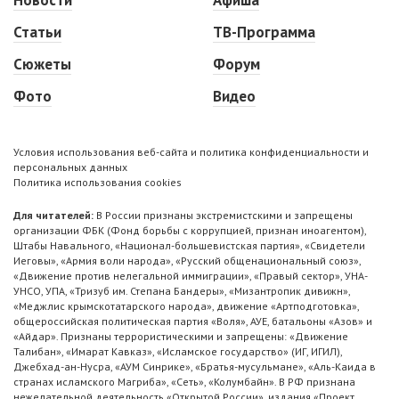
Новости
Афиша
Статьи
ТВ-Программа
Сюжеты
Форум
Фото
Видео
Условия использования веб-сайта и политика конфиденциальности и
персональных данных
Политика использования cookies
Для читателей:
В России признаны экстремистскими и запрещены
организации ФБК (Фонд борьбы с коррупцией, признан иноагентом),
Штабы Навального, «Национал-большевистская партия», «Свидетели
Иеговы», «Армия воли народа», «Русский общенациональный союз»,
«Движение против нелегальной иммиграции», «Правый сектор», УНА-
УНСО, УПА, «Тризуб им. Степана Бандеры», «Мизантропик дивижн»,
«Меджлис крымскотатарского народа», движение «Артподготовка»,
общероссийская политическая партия «Воля», АУЕ, батальоны «Азов» и
«Айдар». Признаны террористическими и запрещены: «Движение
Талибан», «Имарат Кавказ», «Исламское государство» (ИГ, ИГИЛ),
Джебхад-ан-Нусра, «АУМ Синрике», «Братья-мусульмане», «Аль-Каида в
странах исламского Магриба», «Сеть», «Колумбайн». В РФ признана
нежелательной деятельность «Открытой России», издания «Проект